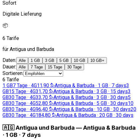
Sofort
Digitale Lieferung
📦
6 Tarife
für Antigua und Barbuda
Daten
:
Alle
1 GB
3 GB
5 GB
10 GB
10 GB+
Dauer
:
Alle
7 Tage
15 Tage
30 Tage
Sortieren
:
6 Tarife
1 GB
7 Tage · 4G
11,90 $
›
Antigua & Barbuda · 1 GB · 7 days
3
GB
15 Tage · 4G
31,70 $
›
Antigua & Barbuda · 3 GB · 15 days
3
GB
30 Tage · 4G
33,70 $
›
Antigua & Barbuda · 3 GB · 30 days
5
GB
30 Tage · 4G
52,80 $
›
Antigua & Barbuda · 5 GB · 30 days
10
GB
30 Tage · 4G
96,40 $
›
Antigua & Barbuda · 10 GB · 30 days
20
GB
30 Tage · 4G
184,80 $
›
Antigua & Barbuda · 20 GB · 30 days
🇦🇬
Antigua und Barbuda
—
Antigua & Barbuda
· 1 GB · 7 days