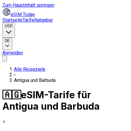
Zum Hauptinhalt springen
eSIM Today
Startseite
Tarife
Ratgeber
USD
DE
Anmelden
Alle Reiseziele
›
Antigua und Barbuda
🇦🇬
eSIM-Tarife für
Antigua und Barbuda
⚡