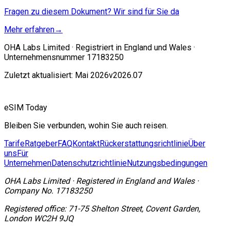
Fragen zu diesem Dokument? Wir sind für Sie da
Mehr erfahren
→
OHA Labs Limited · Registriert in England und Wales ·
Unternehmensnummer 17183250
Zuletzt aktualisiert: Mai 2026
v2026.07
eSIM Today
Bleiben Sie verbunden, wohin Sie auch reisen.
Tarife
Ratgeber
FAQ
Kontakt
Rückerstattungsrichtlinie
Über
uns
Für
Unternehmen
Datenschutzrichtlinie
Nutzungsbedingungen
OHA Labs Limited
·
Registered in
England and Wales
·
Company No.
17183250
Registered office:
71-75 Shelton Street, Covent Garden,
London WC2H 9JQ