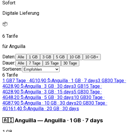
Sofort
Digitale Lieferung
📦
6 Tarife
für Anguilla
Daten
:
Alle
1 GB
3 GB
5 GB
10 GB
10 GB+
Dauer
:
Alle
7 Tage
15 Tage
30 Tage
Sortieren
:
6 Tarife
1 GB
7 Tage · 4G
10,90 $
›
Anguilla · 1 GB · 7 days
3 GB
30 Tage ·
4G
28,90 $
›
Anguilla · 3 GB · 30 days
3 GB
15 Tage ·
4G
28,90 $
›
Anguilla · 3 GB · 15 days
5 GB
30 Tage ·
4G
48,20 $
›
Anguilla · 5 GB · 30 days
10 GB
30 Tage ·
4G
87,90 $
›
Anguilla · 10 GB · 30 days
20 GB
30 Tage ·
4G
161,40 $
›
Anguilla · 20 GB · 30 days
🇦🇮
Anguilla
—
Anguilla · 1 GB · 7 days
1 GB