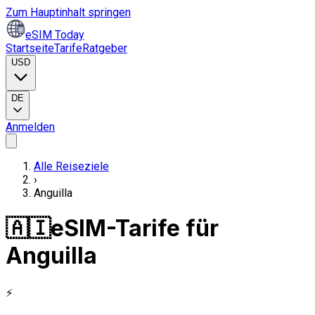
Zum Hauptinhalt springen
eSIM Today
Startseite
Tarife
Ratgeber
USD
DE
Anmelden
Alle Reiseziele
›
Anguilla
🇦🇮
eSIM-Tarife für
Anguilla
⚡