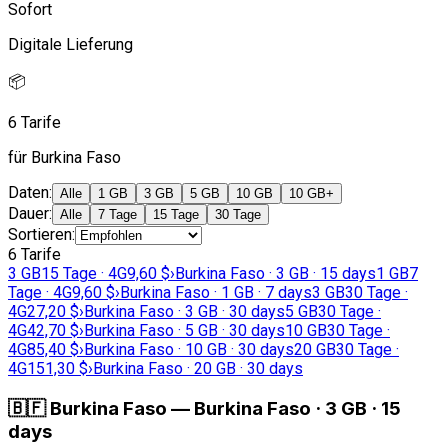
Sofort
Digitale Lieferung
📦
6 Tarife
für Burkina Faso
Daten
:
Alle
1 GB
3 GB
5 GB
10 GB
10 GB+
Dauer
:
Alle
7 Tage
15 Tage
30 Tage
Sortieren
:
6 Tarife
3 GB
15 Tage · 4G
9,60 $
›
Burkina Faso · 3 GB · 15 days
1 GB
7
Tage · 4G
9,60 $
›
Burkina Faso · 1 GB · 7 days
3 GB
30 Tage ·
4G
27,20 $
›
Burkina Faso · 3 GB · 30 days
5 GB
30 Tage ·
4G
42,70 $
›
Burkina Faso · 5 GB · 30 days
10 GB
30 Tage ·
4G
85,40 $
›
Burkina Faso · 10 GB · 30 days
20 GB
30 Tage ·
4G
151,30 $
›
Burkina Faso · 20 GB · 30 days
🇧🇫
Burkina Faso
—
Burkina Faso · 3 GB · 15
days