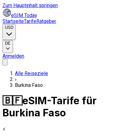
Zum Hauptinhalt springen
eSIM Today
Startseite
Tarife
Ratgeber
USD
DE
Anmelden
Alle Reiseziele
›
Burkina Faso
🇧🇫
eSIM-Tarife für
Burkina Faso
⚡