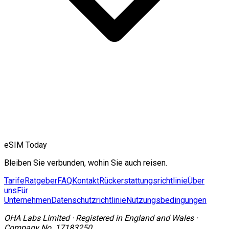
eSIM Today
Bleiben Sie verbunden, wohin Sie auch reisen.
Tarife
Ratgeber
FAQ
Kontakt
Rückerstattungsrichtlinie
Über
uns
Für
Unternehmen
Datenschutzrichtlinie
Nutzungsbedingungen
OHA Labs Limited
·
Registered in
England and Wales
·
Company No.
17183250