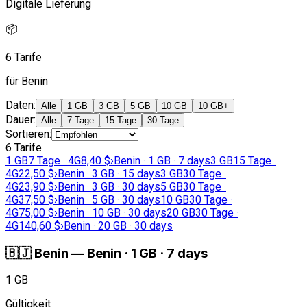
Digitale Lieferung
📦
6 Tarife
für Benin
Daten
:
Alle
1 GB
3 GB
5 GB
10 GB
10 GB+
Dauer
:
Alle
7 Tage
15 Tage
30 Tage
Sortieren
:
6 Tarife
1 GB
7 Tage · 4G
8,40 $
›
Benin · 1 GB · 7 days
3 GB
15 Tage ·
4G
22,50 $
›
Benin · 3 GB · 15 days
3 GB
30 Tage ·
4G
23,90 $
›
Benin · 3 GB · 30 days
5 GB
30 Tage ·
4G
37,50 $
›
Benin · 5 GB · 30 days
10 GB
30 Tage ·
4G
75,00 $
›
Benin · 10 GB · 30 days
20 GB
30 Tage ·
4G
140,60 $
›
Benin · 20 GB · 30 days
🇧🇯
Benin
—
Benin · 1 GB · 7 days
1 GB
Gültigkeit