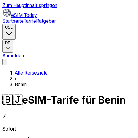
Zum Hauptinhalt springen
eSIM Today
Startseite
Tarife
Ratgeber
USD
DE
Anmelden
Alle Reiseziele
›
Benin
🇧🇯
eSIM-Tarife für Benin
⚡
Sofort