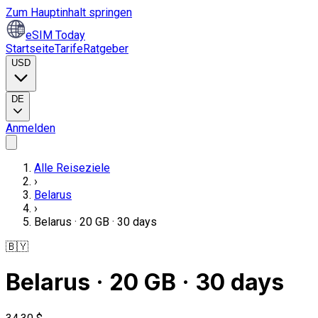
Zum Hauptinhalt springen
eSIM Today
Startseite
Tarife
Ratgeber
USD
DE
Anmelden
Alle Reiseziele
›
Belarus
›
Belarus · 20 GB · 30 days
🇧🇾
Belarus · 20 GB · 30 days