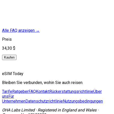
Alle FAQ anzeigen
→
Preis
34,30 $
Kaufen
eSIM Today
Bleiben Sie verbunden, wohin Sie auch reisen.
Tarife
Ratgeber
FAQ
Kontakt
Rückerstattungsrichtlinie
Über
uns
Für
Unternehmen
Datenschutzrichtlinie
Nutzungsbedingungen
OHA Labs Limited
·
Registered in
England and Wales
·