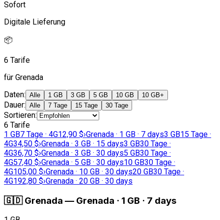
Sofort
Digitale Lieferung
📦
6 Tarife
für Grenada
Daten
:
Alle
1 GB
3 GB
5 GB
10 GB
10 GB+
Dauer
:
Alle
7 Tage
15 Tage
30 Tage
Sortieren
:
6 Tarife
1 GB
7 Tage · 4G
12,90 $
›
Grenada · 1 GB · 7 days
3 GB
15 Tage ·
4G
34,50 $
›
Grenada · 3 GB · 15 days
3 GB
30 Tage ·
4G
36,70 $
›
Grenada · 3 GB · 30 days
5 GB
30 Tage ·
4G
57,40 $
›
Grenada · 5 GB · 30 days
10 GB
30 Tage ·
4G
105,00 $
›
Grenada · 10 GB · 30 days
20 GB
30 Tage ·
4G
192,80 $
›
Grenada · 20 GB · 30 days
🇬🇩
Grenada
—
Grenada · 1 GB · 7 days
1 GB