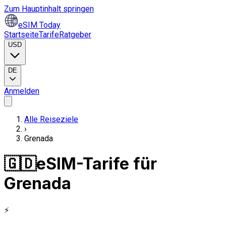
Zum Hauptinhalt springen
eSIM Today
Startseite
Tarife
Ratgeber
USD
DE
Anmelden
Alle Reiseziele
›
Grenada
🇬🇩
eSIM-Tarife für
Grenada
⚡