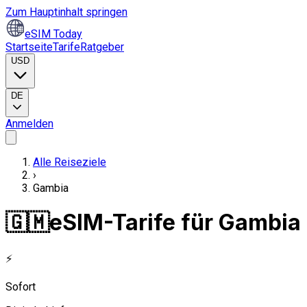
Zum Hauptinhalt springen
eSIM Today
Startseite
Tarife
Ratgeber
USD
DE
Anmelden
Alle Reiseziele
›
Gambia
🇬🇲
eSIM-Tarife für Gambia
⚡
Sofort