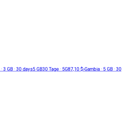
· 3 GB · 30 days
5 GB
30 Tage · 5G
87,10 $
›
Gambia · 5 GB · 30