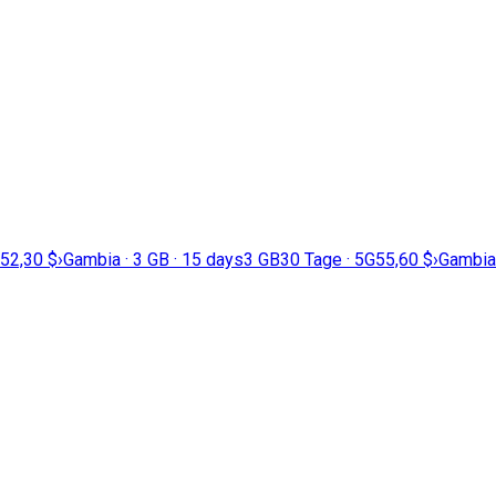
52,30 $
›
Gambia · 3 GB · 15 days
3 GB
30 Tage · 5G
55,60 $
›
Gambia 