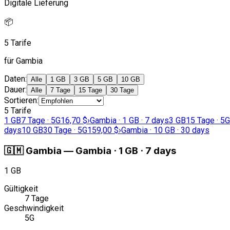
Digitale Lieferung
📦
5 Tarife
für Gambia
Daten
:
Alle
1 GB
3 GB
5 GB
10 GB
Dauer
:
Alle
7 Tage
15 Tage
30 Tage
Sortieren
:
5 Tarife
1 GB
7 Tage · 5G
16,70 $
›
Gambia · 1 GB · 7 days
3 GB
15 Tage · 5G
days
10 GB
30 Tage · 5G
159,00 $
›
Gambia · 10 GB · 30 days
🇬🇲
Gambia
—
Gambia · 1 GB · 7 days
1 GB
Gültigkeit
7 Tage
Geschwindigkeit
5G