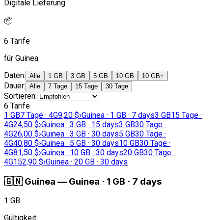
Digitale Lieferung
📦
6 Tarife
für Guinea
Daten
:
Alle
1 GB
3 GB
5 GB
10 GB
10 GB+
Dauer
:
Alle
7 Tage
15 Tage
30 Tage
Sortieren
:
6 Tarife
1 GB
7 Tage · 4G
9,20 $
›
Guinea · 1 GB · 7 days
3 GB
15 Tage ·
4G
24,50 $
›
Guinea · 3 GB · 15 days
3 GB
30 Tage ·
4G
26,00 $
›
Guinea · 3 GB · 30 days
5 GB
30 Tage ·
4G
40,80 $
›
Guinea · 5 GB · 30 days
10 GB
30 Tage ·
4G
81,50 $
›
Guinea · 10 GB · 30 days
20 GB
30 Tage ·
4G
152,90 $
›
Guinea · 20 GB · 30 days
🇬🇳
Guinea
—
Guinea · 1 GB · 7 days
1 GB
Gültigkeit