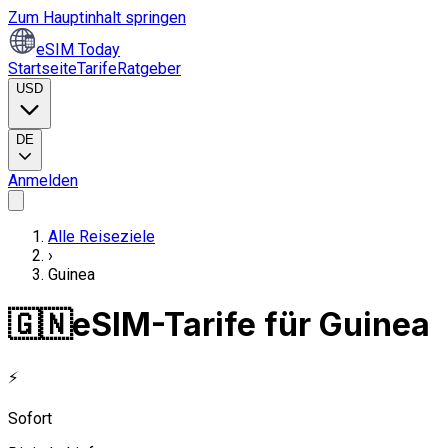
Zum Hauptinhalt springen
eSIM Today
Startseite
Tarife
Ratgeber
USD
DE
Anmelden
Alle Reiseziele
›
Guinea
🇬🇳
eSIM-Tarife für Guinea
⚡
Sofort