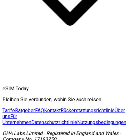
eSIM Today
Bleiben Sie verbunden, wohin Sie auch reisen.
Tarife
Ratgeber
FAQ
Kontakt
Rückerstattungsrichtlinie
Über
uns
Für
Unternehmen
Datenschutzrichtlinie
Nutzungsbedingungen
OHA Labs Limited
·
Registered in
England and Wales
·
Company No.
17183250