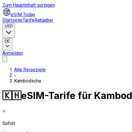
Zum Hauptinhalt springen
eSIM Today
Startseite
Tarife
Ratgeber
USD
DE
Anmelden
Alle Reiseziele
›
Kambodscha
🇰🇭
eSIM-Tarife für Kambo
⚡
Sofort