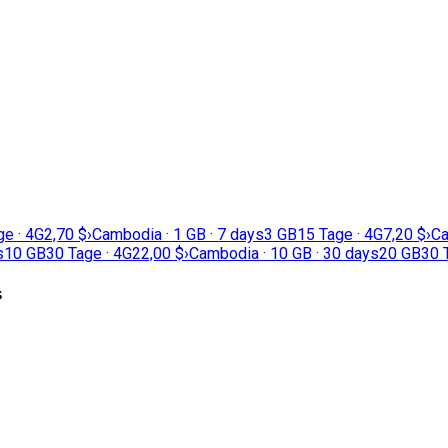
ge · 4G
2,70 $
›
Cambodia · 1 GB · 7 days
3 GB
15 Tage · 4G
7,20 $
›
Ca
s
10 GB
30 Tage · 4G
22,00 $
›
Cambodia · 10 GB · 30 days
20 GB
30 
s