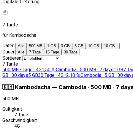
Digitale Lieferung
📦
7 Tarife
für Kambodscha
Daten
:
Alle
500 MB
1 GB
3 GB
5 GB
10 GB
10 GB+
Dauer
:
Alle
7 Tage
15 Tage
30 Tage
Sortieren
:
7 Tarife
500 MB
7 Tage · 4G
1,50 $
›
Cambodia · 500 MB · 7 days
1 GB
7 Ta
GB · 30 days
5 GB
30 Tage · 4G
12,10 $
›
Cambodia · 5 GB · 30 day
🇰🇭
Kambodscha
—
Cambodia · 500 MB · 7 day
500 MB
Gültigkeit
7 Tage
Geschwindigkeit
4G