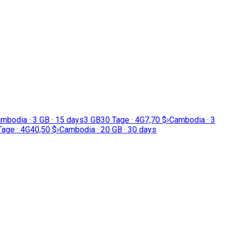
mbodia · 3 GB · 15 days
3 GB
30 Tage · 4G
7,70 $
›
Cambodia · 3
Tage · 4G
40,50 $
›
Cambodia · 20 GB · 30 days