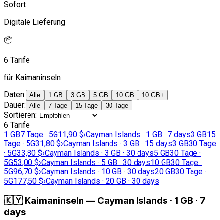
Sofort
Digitale Lieferung
📦
6 Tarife
für Kaimaninseln
Daten
:
Alle
1 GB
3 GB
5 GB
10 GB
10 GB+
Dauer
:
Alle
7 Tage
15 Tage
30 Tage
Sortieren
:
6 Tarife
1 GB
7 Tage · 5G
11,90 $
›
Cayman Islands · 1 GB · 7 days
3 GB
15
Tage · 5G
31,80 $
›
Cayman Islands · 3 GB · 15 days
3 GB
30 Tage
· 5G
33,80 $
›
Cayman Islands · 3 GB · 30 days
5 GB
30 Tage ·
5G
53,00 $
›
Cayman Islands · 5 GB · 30 days
10 GB
30 Tage ·
5G
96,70 $
›
Cayman Islands · 10 GB · 30 days
20 GB
30 Tage ·
5G
177,50 $
›
Cayman Islands · 20 GB · 30 days
🇰🇾
Kaimaninseln
—
Cayman Islands · 1 GB · 7
days