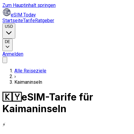
Zum Hauptinhalt springen
eSIM Today
Startseite
Tarife
Ratgeber
USD
DE
Anmelden
Alle Reiseziele
›
Kaimaninseln
🇰🇾
eSIM-Tarife für
Kaimaninseln
⚡