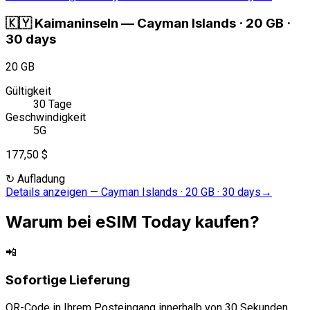
🇰🇾
Kaimaninseln
—
Cayman Islands · 20 GB ·
30 days
20 GB
Gültigkeit
30 Tage
Geschwindigkeit
5G
177,50 $
↻
Aufladung
Details anzeigen
—
Cayman Islands · 20 GB · 30 days
→
Warum bei eSIM Today kaufen?
📲
Sofortige Lieferung
QR-Code in Ihrem Posteingang innerhalb von 30 Sekunden.