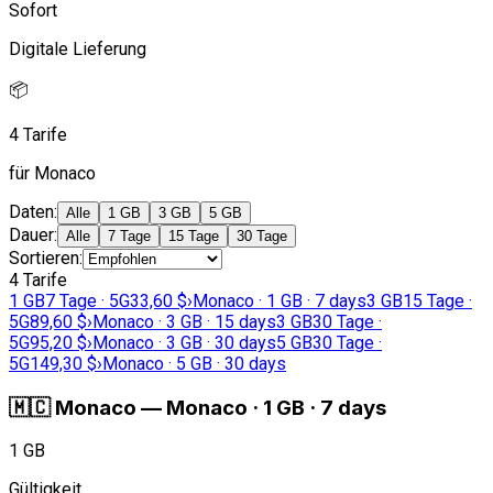
Sofort
Digitale Lieferung
📦
4 Tarife
für Monaco
Daten
:
Alle
1 GB
3 GB
5 GB
Dauer
:
Alle
7 Tage
15 Tage
30 Tage
Sortieren
:
4 Tarife
1 GB
7 Tage · 5G
33,60 $
›
Monaco · 1 GB · 7 days
3 GB
15 Tage ·
5G
89,60 $
›
Monaco · 3 GB · 15 days
3 GB
30 Tage ·
5G
95,20 $
›
Monaco · 3 GB · 30 days
5 GB
30 Tage ·
5G
149,30 $
›
Monaco · 5 GB · 30 days
🇲🇨
Monaco
—
Monaco · 1 GB · 7 days
1 GB
Gültigkeit