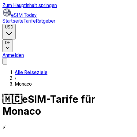
Zum Hauptinhalt springen
eSIM Today
Startseite
Tarife
Ratgeber
USD
DE
Anmelden
Alle Reiseziele
›
Monaco
🇲🇨
eSIM-Tarife für
Monaco
⚡