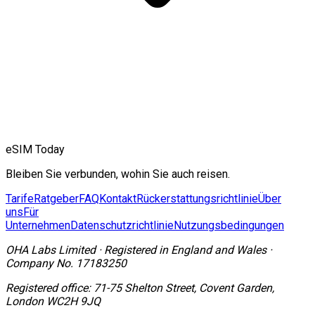
eSIM Today
Bleiben Sie verbunden, wohin Sie auch reisen.
Tarife
Ratgeber
FAQ
Kontakt
Rückerstattungsrichtlinie
Über
uns
Für
Unternehmen
Datenschutzrichtlinie
Nutzungsbedingungen
OHA Labs Limited
·
Registered in
England and Wales
·
Company No.
17183250
Registered office:
71-75 Shelton Street, Covent Garden,
London WC2H 9JQ