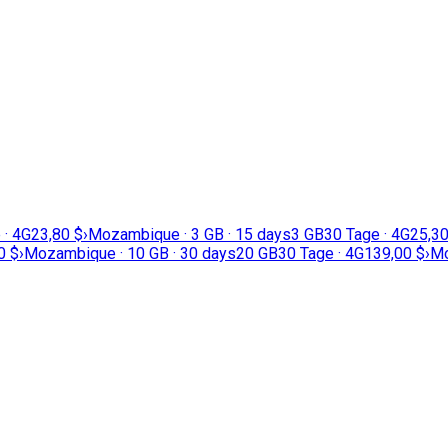
 · 4G
23,80 $
›
Mozambique · 3 GB · 15 days
3 GB
30 Tage · 4G
25,30
0 $
›
Mozambique · 10 GB · 30 days
20 GB
30 Tage · 4G
139,00 $
›
Mo