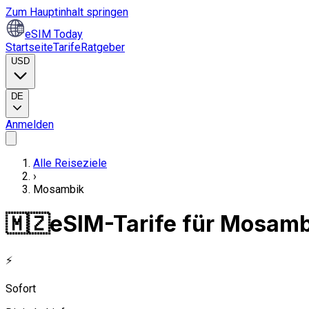
Zum Hauptinhalt springen
eSIM Today
Startseite
Tarife
Ratgeber
USD
DE
Anmelden
Alle Reiseziele
›
Mosambik
🇲🇿
eSIM-Tarife für Mosamb
⚡
Sofort