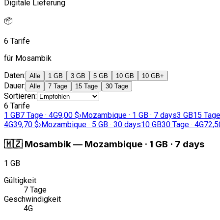
Digitale Lieferung
📦
6 Tarife
für Mosambik
Daten
:
Alle
1 GB
3 GB
5 GB
10 GB
10 GB+
Dauer
:
Alle
7 Tage
15 Tage
30 Tage
Sortieren
:
6 Tarife
1 GB
7 Tage · 4G
9,00 $
›
Mozambique · 1 GB · 7 days
3 GB
15 Tage
4G
39,70 $
›
Mozambique · 5 GB · 30 days
10 GB
30 Tage · 4G
72,5
🇲🇿
Mosambik
—
Mozambique · 1 GB · 7 days
1 GB
Gültigkeit
7 Tage
Geschwindigkeit
4G