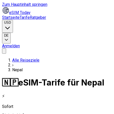
Zum Hauptinhalt springen
eSIM Today
Startseite
Tarife
Ratgeber
USD
DE
Anmelden
Alle Reiseziele
›
Nepal
🇳🇵
eSIM-Tarife für Nepal
⚡
Sofort