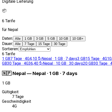
Digitale Lieferung
📦
6 Tarife
für Nepal
Daten
:
Alle
1 GB
3 GB
5 GB
10 GB
10 GB+
Dauer
:
Alle
7 Tage
15 Tage
30 Tage
Sortieren
:
6 Tarife
1 GB
7 Tage · 4G
4,10 $
›
Nepal · 1 GB · 7 days
3 GB
15 Tage · 4G
10
GB
30 Tage · 4G
36,40 $
›
Nepal · 10 GB · 30 days
20 GB
30 Tage · 
🇳🇵
Nepal
—
Nepal · 1 GB · 7 days
1 GB
Gültigkeit
7 Tage
Geschwindigkeit
4G