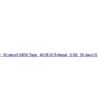
 · 30 days
5 GB
30 Tage · 4G
18,20 $
›
Nepal · 5 GB · 30 days
10