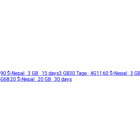
,90 $
›
Nepal · 3 GB · 15 days
3 GB
30 Tage · 4G
11,60 $
›
Nepal · 3 GB
4G
68,20 $
›
Nepal · 20 GB · 30 days