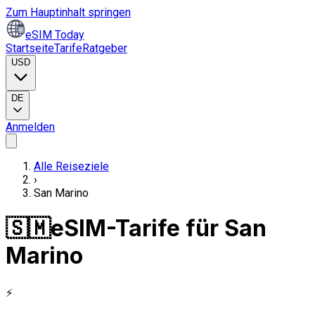
Zum Hauptinhalt springen
eSIM Today
Startseite
Tarife
Ratgeber
USD
DE
Anmelden
Alle Reiseziele
›
San Marino
🇸🇲
eSIM-Tarife für San
Marino
⚡