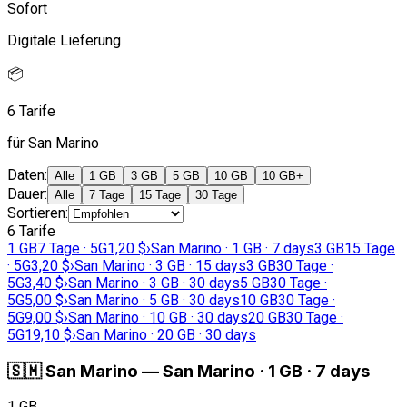
Sofort
Digitale Lieferung
📦
6 Tarife
für San Marino
Daten
:
Alle
1 GB
3 GB
5 GB
10 GB
10 GB+
Dauer
:
Alle
7 Tage
15 Tage
30 Tage
Sortieren
:
6 Tarife
1 GB
7 Tage · 5G
1,20 $
›
San Marino · 1 GB · 7 days
3 GB
15 Tage
· 5G
3,20 $
›
San Marino · 3 GB · 15 days
3 GB
30 Tage ·
5G
3,40 $
›
San Marino · 3 GB · 30 days
5 GB
30 Tage ·
5G
5,00 $
›
San Marino · 5 GB · 30 days
10 GB
30 Tage ·
5G
9,00 $
›
San Marino · 10 GB · 30 days
20 GB
30 Tage ·
5G
19,10 $
›
San Marino · 20 GB · 30 days
🇸🇲
San Marino
—
San Marino · 1 GB · 7 days
1 GB