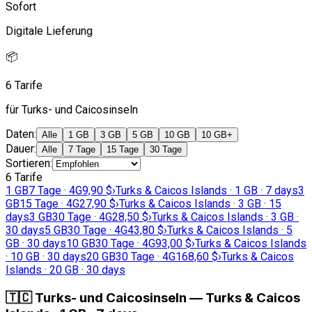
Sofort
Digitale Lieferung
📦
6 Tarife
für Turks- und Caicosinseln
Daten
:
Alle
1 GB
3 GB
5 GB
10 GB
10 GB+
Dauer
:
Alle
7 Tage
15 Tage
30 Tage
Sortieren
:
6 Tarife
1 GB
7 Tage · 4G
9,90 $
›
Turks & Caicos Islands · 1 GB · 7 days
3
GB
15 Tage · 4G
27,90 $
›
Turks & Caicos Islands · 3 GB · 15
days
3 GB
30 Tage · 4G
28,50 $
›
Turks & Caicos Islands · 3 GB ·
30 days
5 GB
30 Tage · 4G
43,80 $
›
Turks & Caicos Islands · 5
GB · 30 days
10 GB
30 Tage · 4G
93,00 $
›
Turks & Caicos Islands
· 10 GB · 30 days
20 GB
30 Tage · 4G
168,60 $
›
Turks & Caicos
Islands · 20 GB · 30 days
🇹🇨
Turks- und Caicosinseln
—
Turks & Caicos