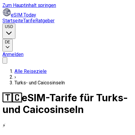
Zum Hauptinhalt springen
eSIM Today
Startseite
Tarife
Ratgeber
USD
DE
Anmelden
Alle Reiseziele
›
Turks- und Caicosinseln
🇹🇨
eSIM-Tarife für Turks-
und Caicosinseln
⚡