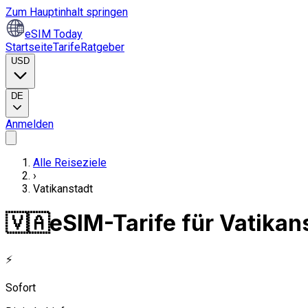
Zum Hauptinhalt springen
eSIM Today
Startseite
Tarife
Ratgeber
USD
DE
Anmelden
Alle Reiseziele
›
Vatikanstadt
🇻🇦
eSIM-Tarife für Vatikan
⚡
Sofort