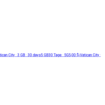
tican City · 3 GB · 30 days
5 GB
30 Tage · 5G
5,00 $
›
Vatican City ·