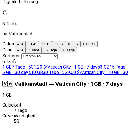
Digitale Lieferung
📦
6 Tarife
für Vatikanstadt
Daten
:
Alle
1 GB
3 GB
5 GB
10 GB
10 GB+
Dauer
:
Alle
7 Tage
15 Tage
30 Tage
Sortieren
:
6 Tarife
1 GB
7 Tage · 5G
1,20 $
›
Vatican City · 1 GB · 7 days
3 GB
15 Tage ·
5 GB · 30 days
10 GB
30 Tage · 5G
9,00 $
›
Vatican City · 10 GB · 3
🇻🇦
Vatikanstadt
—
Vatican City · 1 GB · 7 days
1 GB
Gültigkeit
7 Tage
Geschwindigkeit
5G