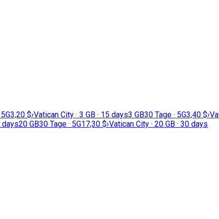
 5G
3,20 $
›
Vatican City · 3 GB · 15 days
3 GB
30 Tage · 5G
3,40 $
›
Va
0 days
20 GB
30 Tage · 5G
17,30 $
›
Vatican City · 20 GB · 30 days