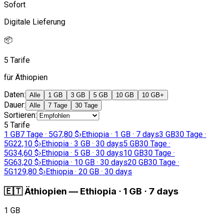
Sofort
Digitale Lieferung
📦
5 Tarife
für Äthiopien
Daten
:
Alle
1 GB
3 GB
5 GB
10 GB
10 GB+
Dauer
:
Alle
7 Tage
30 Tage
Sortieren
:
5 Tarife
1 GB
7 Tage · 5G
7,80 $
›
Ethiopia · 1 GB · 7 days
3 GB
30 Tage ·
5G
22,10 $
›
Ethiopia · 3 GB · 30 days
5 GB
30 Tage ·
5G
34,60 $
›
Ethiopia · 5 GB · 30 days
10 GB
30 Tage ·
5G
63,20 $
›
Ethiopia · 10 GB · 30 days
20 GB
30 Tage ·
5G
129,80 $
›
Ethiopia · 20 GB · 30 days
🇪🇹
Äthiopien
—
Ethiopia · 1 GB · 7 days
1 GB