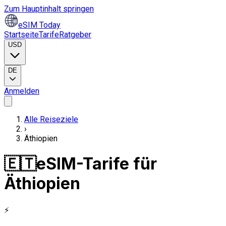
Zum Hauptinhalt springen
eSIM Today
Startseite
Tarife
Ratgeber
USD
DE
Anmelden
Alle Reiseziele
›
Äthiopien
🇪🇹
eSIM-Tarife für
Äthiopien
⚡