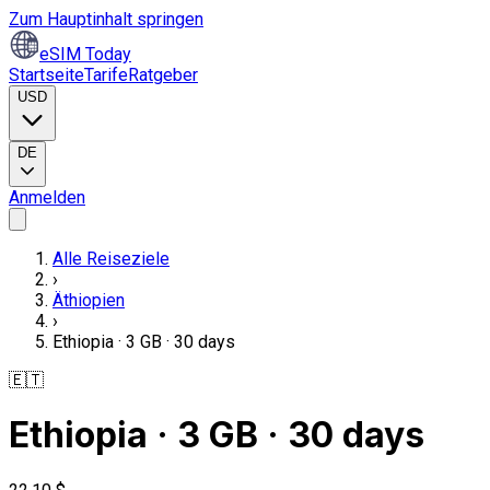
Zum Hauptinhalt springen
eSIM Today
Startseite
Tarife
Ratgeber
USD
DE
Anmelden
Alle Reiseziele
›
Äthiopien
›
Ethiopia · 3 GB · 30 days
🇪🇹
Ethiopia · 3 GB · 30 days