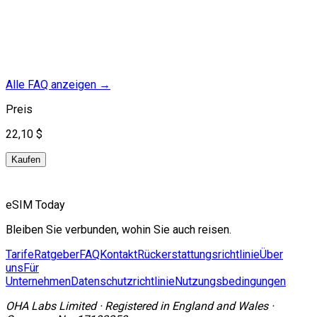
Alle FAQ anzeigen
→
Preis
22,10 $
Kaufen
eSIM Today
Bleiben Sie verbunden, wohin Sie auch reisen.
Tarife
Ratgeber
FAQ
Kontakt
Rückerstattungsrichtlinie
Über
uns
Für
Unternehmen
Datenschutzrichtlinie
Nutzungsbedingungen
OHA Labs Limited
·
Registered in
England and Wales
·