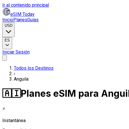
Ir al contenido principal
eSIM Today
Inicio
Planes
Guías
USD
ES
Iniciar Sesión
Todos los Destinos
›
Anguila
🇦🇮
Planes eSIM para Angui
⚡
Instantánea