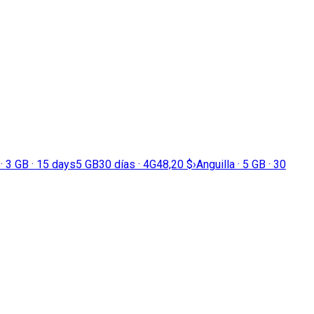
 · 3 GB · 15 days
5 GB
30 días · 4G
48,20 $
›
Anguilla · 5 GB · 30