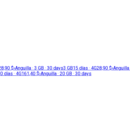
28,90 $
›
Anguilla · 3 GB · 30 days
3 GB
15 días · 4G
28,90 $
›
Anguilla
0 días · 4G
161,40 $
›
Anguilla · 20 GB · 30 days