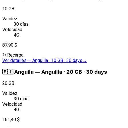
10 GB
Validez
30 días
Velocidad
4G
87,90 $
↻
Recarga
Ver detalles
—
Anguilla · 10 GB · 30 days
→
🇦🇮
Anguila
—
Anguilla · 20 GB · 30 days
20 GB
Validez
30 días
Velocidad
4G
161,40 $