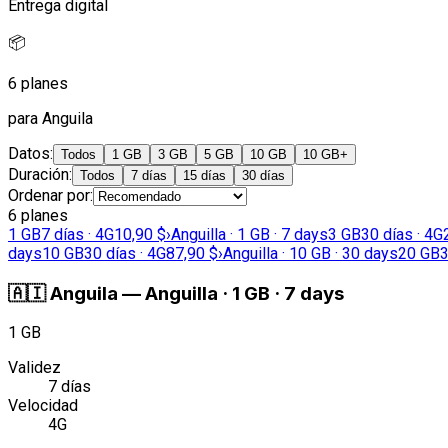
Entrega digital
📦
6 planes
para Anguila
Datos
:
Todos
1 GB
3 GB
5 GB
10 GB
10 GB+
Duración
:
Todos
7 días
15 días
30 días
Ordenar por
:
6 planes
1 GB
7 días · 4G
10,90 $
›
Anguilla · 1 GB · 7 days
3 GB
30 días · 4G
days
10 GB
30 días · 4G
87,90 $
›
Anguilla · 10 GB · 30 days
20 GB
3
🇦🇮
Anguila
—
Anguilla · 1 GB · 7 days
1 GB
Validez
7 días
Velocidad
4G