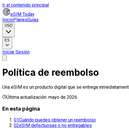
Ir al contenido principal
eSIM Today
Inicio
Planes
Guías
USD
ES
Iniciar Sesión
Política de reembolso
Una eSIM es un producto digital que se entrega inmediatamente
Última actualización: mayo de 2026
En esta página
01
Cuándo puedes obtener un reembolso
02
eSIM defectuosas o no entregables