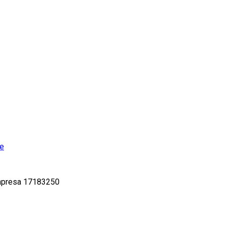
te
 empresa 17183250