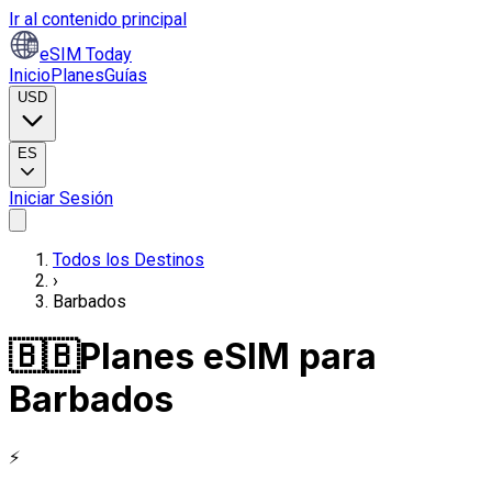
Ir al contenido principal
eSIM Today
Inicio
Planes
Guías
USD
ES
Iniciar Sesión
Todos los Destinos
›
Barbados
🇧🇧
Planes eSIM para
Barbados
⚡