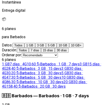
Instantánea
Entrega digital
📦
6 planes
para Barbados
Datos
:
Todos
1 GB
3 GB
5 GB
10 GB
10 GB+
Duración
:
Todos
7 días
15 días
30 días
Ordenar por
:
6 planes
1 GB
7 días · 4G
10,60 $
›
Barbados · 1 GB · 7 days
3 GB
15 días ·
4G
28,40 $
›
Barbados · 3 GB · 15 days
3 GB
30 días ·
4G
30,20 $
›
Barbados · 3 GB · 30 days
5 GB
30 días ·
4G
47,30 $
›
Barbados · 5 GB · 30 days
10 GB
30 días ·
4G
86,30 $
›
Barbados · 10 GB · 30 days
20 GB
30 días ·
4G
158,40 $
›
Barbados · 20 GB · 30 days
🇧🇧
Barbados
—
Barbados · 1 GB · 7 days
1 GB