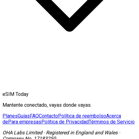
eSIM Today
Mantente conectado, vayas donde vayas.
Planes
Guías
FAQ
Contacto
Política de reembolso
Acerca
de
Para empresas
Política de Privacidad
Términos de Servicio
OHA Labs Limited
·
Registered in
England and Wales
·
Company No.
17183250