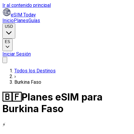
Ir al contenido principal
eSIM Today
Inicio
Planes
Guías
USD
ES
Iniciar Sesión
Todos los Destinos
›
Burkina Faso
🇧🇫
Planes eSIM para
Burkina Faso
⚡