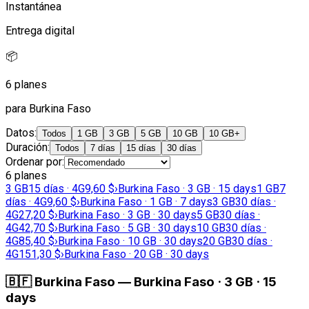
Instantánea
Entrega digital
📦
6 planes
para Burkina Faso
Datos
:
Todos
1 GB
3 GB
5 GB
10 GB
10 GB+
Duración
:
Todos
7 días
15 días
30 días
Ordenar por
:
6 planes
3 GB
15 días · 4G
9,60 $
›
Burkina Faso · 3 GB · 15 days
1 GB
7
días · 4G
9,60 $
›
Burkina Faso · 1 GB · 7 days
3 GB
30 días ·
4G
27,20 $
›
Burkina Faso · 3 GB · 30 days
5 GB
30 días ·
4G
42,70 $
›
Burkina Faso · 5 GB · 30 days
10 GB
30 días ·
4G
85,40 $
›
Burkina Faso · 10 GB · 30 days
20 GB
30 días ·
4G
151,30 $
›
Burkina Faso · 20 GB · 30 days
🇧🇫
Burkina Faso
—
Burkina Faso · 3 GB · 15
days