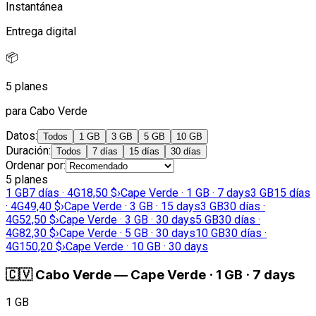
Instantánea
Entrega digital
📦
5 planes
para Cabo Verde
Datos
:
Todos
1 GB
3 GB
5 GB
10 GB
Duración
:
Todos
7 días
15 días
30 días
Ordenar por
:
5 planes
1 GB
7 días · 4G
18,50 $
›
Cape Verde · 1 GB · 7 days
3 GB
15 días
· 4G
49,40 $
›
Cape Verde · 3 GB · 15 days
3 GB
30 días ·
4G
52,50 $
›
Cape Verde · 3 GB · 30 days
5 GB
30 días ·
4G
82,30 $
›
Cape Verde · 5 GB · 30 days
10 GB
30 días ·
4G
150,20 $
›
Cape Verde · 10 GB · 30 days
🇨🇻
Cabo Verde
—
Cape Verde · 1 GB · 7 days
1 GB