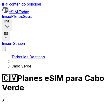
Ir al contenido principal
eSIM Today
Inicio
Planes
Guías
USD
ES
Iniciar Sesión
Todos los Destinos
›
Cabo Verde
🇨🇻
Planes eSIM para Cabo
Verde
⚡