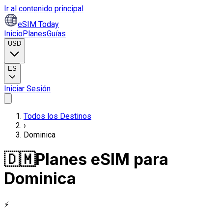
Ir al contenido principal
eSIM Today
Inicio
Planes
Guías
USD
ES
Iniciar Sesión
Todos los Destinos
›
Dominica
🇩🇲
Planes eSIM para
Dominica
⚡