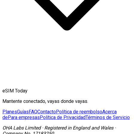
eSIM Today
Mantente conectado, vayas donde vayas.
Planes
Guías
FAQ
Contacto
Política de reembolso
Acerca
de
Para empresas
Política de Privacidad
Términos de Servicio
OHA Labs Limited
·
Registered in
England and Wales
·
Company No.
17183250