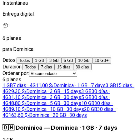
Instantánea
Entrega digital
📦
6 planes
para Dominica
Datos
:
Todos
1 GB
3 GB
5 GB
10 GB
10 GB+
Duración
:
Todos
7 días
15 días
30 días
Ordenar por
:
6 planes
1 GB
7 días · 4G
11,00 $
›
Dominica · 1 GB · 7 days
3 GB
15 días ·
4G
29,30 $
›
Dominica · 3 GB · 15 days
3 GB
30 días ·
4G
31,10 $
›
Dominica · 3 GB · 30 days
5 GB
30 días ·
4G
48,80 $
›
Dominica · 5 GB · 30 days
10 GB
30 días ·
4G
89,10 $
›
Dominica · 10 GB · 30 days
20 GB
30 días ·
4G
163,60 $
›
Dominica · 20 GB · 30 days
🇩🇲
Dominica
—
Dominica · 1 GB · 7 days
1 GB