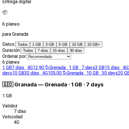
Entrega digital
📦
6 planes
para Granada
Datos
:
Todos
1 GB
3 GB
5 GB
10 GB
10 GB+
Duración
:
Todos
7 días
15 días
30 días
Ordenar por
:
6 planes
1 GB
7 días · 4G
12,90 $
›
Grenada · 1 GB · 7 days
3 GB
15 días · 4G
days
10 GB
30 días · 4G
105,00 $
›
Grenada · 10 GB · 30 days
20 G
🇬🇩
Granada
—
Grenada · 1 GB · 7 days
1 GB
Validez
7 días
Velocidad
4G