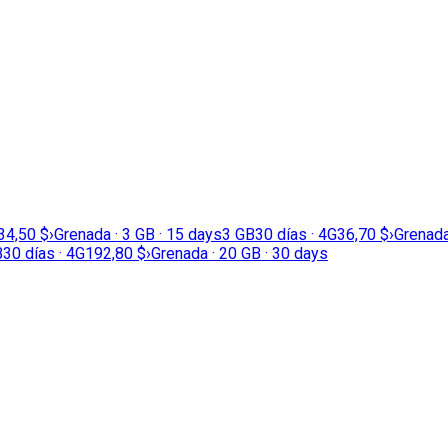
34,50 $
›
Grenada · 3 GB · 15 days
3 GB
30 días · 4G
36,70 $
›
Grenada
B
30 días · 4G
192,80 $
›
Grenada · 20 GB · 30 days