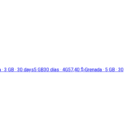
 · 3 GB · 30 days
5 GB
30 días · 4G
57,40 $
›
Grenada · 5 GB · 30