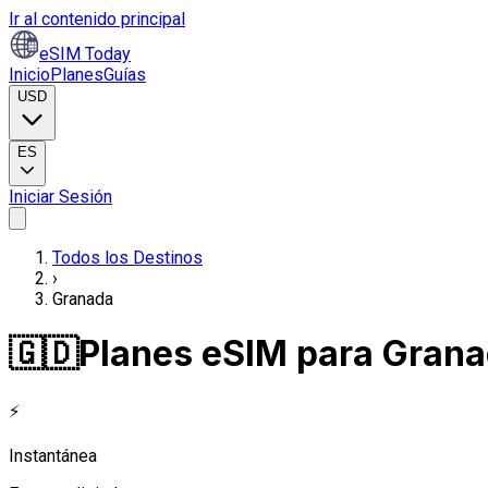
Ir al contenido principal
eSIM Today
Inicio
Planes
Guías
USD
ES
Iniciar Sesión
Todos los Destinos
›
Granada
🇬🇩
Planes eSIM para Gran
⚡
Instantánea