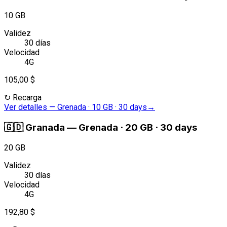
10 GB
Validez
30 días
Velocidad
4G
105,00 $
↻
Recarga
Ver detalles
—
Grenada · 10 GB · 30 days
→
🇬🇩
Granada
—
Grenada · 20 GB · 30 days
20 GB
Validez
30 días
Velocidad
4G
192,80 $