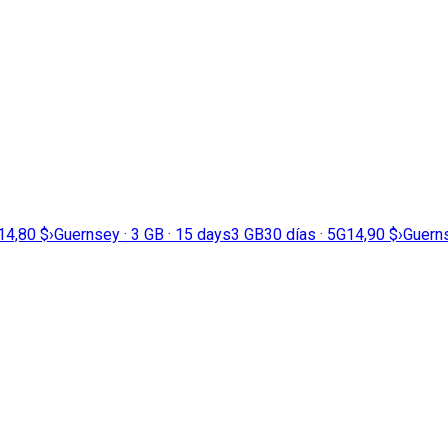
14,80 $
›
Guernsey · 3 GB · 15 days
3 GB
30 días · 5G
14,90 $
›
Guerns