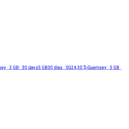
ey · 3 GB · 30 days
5 GB
30 días · 5G
24,30 $
›
Guernsey · 5 GB ·