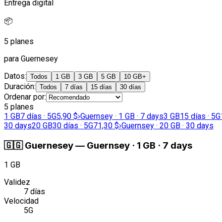
Entrega digital
📦
5 planes
para Guernesey
Datos
:
Todos
1 GB
3 GB
5 GB
10 GB+
Duración
:
Todos
7 días
15 días
30 días
Ordenar por
:
5 planes
1 GB
7 días · 5G
5,90 $
›
Guernsey · 1 GB · 7 days
3 GB
15 días · 5G
30 days
20 GB
30 días · 5G
71,30 $
›
Guernsey · 20 GB · 30 days
🇬🇬
Guernesey
—
Guernsey · 1 GB · 7 days
1 GB
Validez
7 días
Velocidad
5G