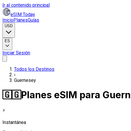
Ir al contenido principal
eSIM Today
Inicio
Planes
Guías
USD
ES
Iniciar Sesión
Todos los Destinos
›
Guernesey
🇬🇬
Planes eSIM para Guer
⚡
Instantánea