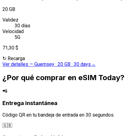
20 GB
Validez
30 días
Velocidad
5G
71,30 $
↻
Recarga
Ver detalles
—
Guernsey · 20 GB · 30 days
→
¿Por qué comprar en eSIM Today?
📲
Entrega instantánea
Código QR en tu bandeja de entrada en 30 segundos.
🇬🇧