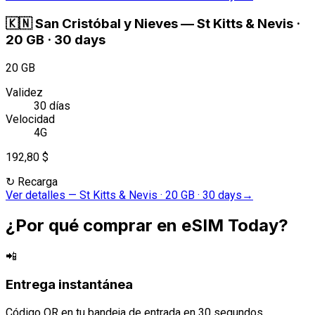
🇰🇳
San Cristóbal y Nieves
—
St Kitts & Nevis ·
20 GB · 30 days
20 GB
Validez
30 días
Velocidad
4G
192,80 $
↻
Recarga
Ver detalles
—
St Kitts & Nevis · 20 GB · 30 days
→
¿Por qué comprar en eSIM Today?
📲
Entrega instantánea
Código QR en tu bandeja de entrada en 30 segundos.