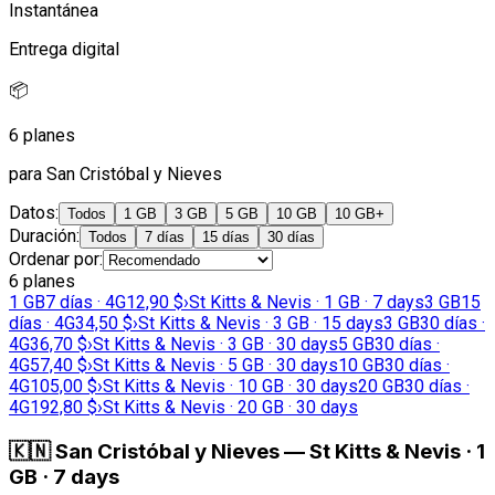
Instantánea
Entrega digital
📦
6 planes
para San Cristóbal y Nieves
Datos
:
Todos
1 GB
3 GB
5 GB
10 GB
10 GB+
Duración
:
Todos
7 días
15 días
30 días
Ordenar por
:
6 planes
1 GB
7 días · 4G
12,90 $
›
St Kitts & Nevis · 1 GB · 7 days
3 GB
15
días · 4G
34,50 $
›
St Kitts & Nevis · 3 GB · 15 days
3 GB
30 días ·
4G
36,70 $
›
St Kitts & Nevis · 3 GB · 30 days
5 GB
30 días ·
4G
57,40 $
›
St Kitts & Nevis · 5 GB · 30 days
10 GB
30 días ·
4G
105,00 $
›
St Kitts & Nevis · 10 GB · 30 days
20 GB
30 días ·
4G
192,80 $
›
St Kitts & Nevis · 20 GB · 30 days
🇰🇳
San Cristóbal y Nieves
—
St Kitts & Nevis · 1
GB · 7 days