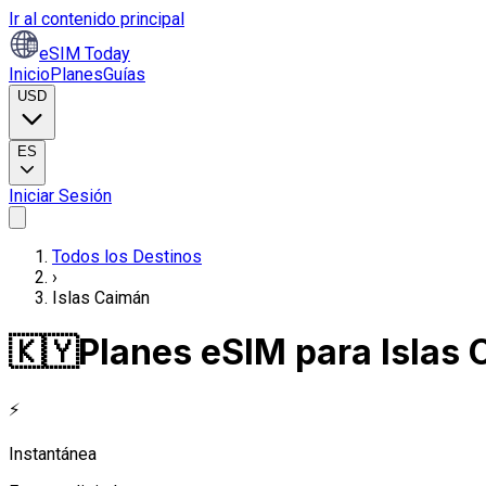
Ir al contenido principal
eSIM Today
Inicio
Planes
Guías
USD
ES
Iniciar Sesión
Todos los Destinos
›
Islas Caimán
🇰🇾
Planes eSIM para Islas
⚡
Instantánea