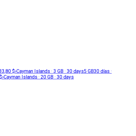
33,80 $
›
Cayman Islands · 3 GB · 30 days
5 GB
30 días ·
$
›
Cayman Islands · 20 GB · 30 days