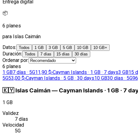
Entrega digital
📦
6 planes
para Islas Caimán
Datos
:
Todos
1 GB
3 GB
5 GB
10 GB
10 GB+
Duración
:
Todos
7 días
15 días
30 días
Ordenar por
:
6 planes
1 GB
7 días · 5G
11,90 $
›
Cayman Islands · 1 GB · 7 days
3 GB
15 d
5G
53,00 $
›
Cayman Islands · 5 GB · 30 days
10 GB
30 días · 5G
96
🇰🇾
Islas Caimán
—
Cayman Islands · 1 GB · 7 da
1 GB
Validez
7 días
Velocidad
5G