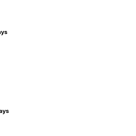
ays
days