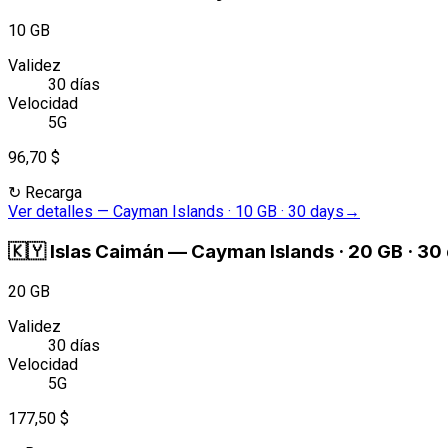
10 GB
Validez
30 días
Velocidad
5G
96,70 $
↻
Recarga
Ver detalles
—
Cayman Islands · 10 GB · 30 days
→
🇰🇾
Islas Caimán
—
Cayman Islands · 20 GB · 30
20 GB
Validez
30 días
Velocidad
5G
177,50 $