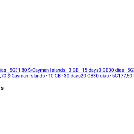
ías · 5G
31,80 $
›
Cayman Islands · 3 GB · 15 days
3 GB
30 días · 5G
,70 $
›
Cayman Islands · 10 GB · 30 days
20 GB
30 días · 5G
177,50 
ys