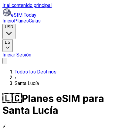
Ir al contenido principal
eSIM Today
Inicio
Planes
Guías
USD
ES
Iniciar Sesión
Todos los Destinos
›
Santa Lucía
🇱🇨
Planes eSIM para
Santa Lucía
⚡