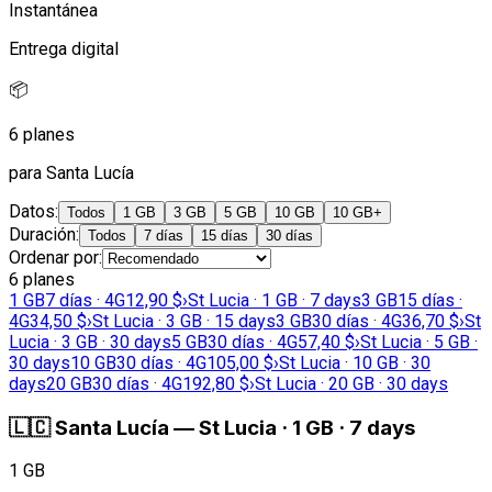
Instantánea
Entrega digital
📦
6 planes
para Santa Lucía
Datos
:
Todos
1 GB
3 GB
5 GB
10 GB
10 GB+
Duración
:
Todos
7 días
15 días
30 días
Ordenar por
:
6 planes
1 GB
7 días · 4G
12,90 $
›
St Lucia · 1 GB · 7 days
3 GB
15 días ·
4G
34,50 $
›
St Lucia · 3 GB · 15 days
3 GB
30 días · 4G
36,70 $
›
St
Lucia · 3 GB · 30 days
5 GB
30 días · 4G
57,40 $
›
St Lucia · 5 GB ·
30 days
10 GB
30 días · 4G
105,00 $
›
St Lucia · 10 GB · 30
days
20 GB
30 días · 4G
192,80 $
›
St Lucia · 20 GB · 30 days
🇱🇨
Santa Lucía
—
St Lucia · 1 GB · 7 days
1 GB