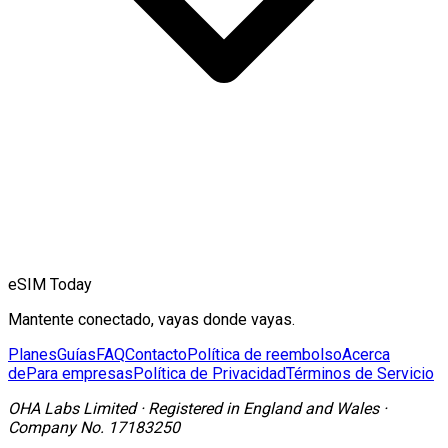
eSIM Today
Mantente conectado, vayas donde vayas.
Planes
Guías
FAQ
Contacto
Política de reembolso
Acerca
de
Para empresas
Política de Privacidad
Términos de Servicio
OHA Labs Limited
·
Registered in
England and Wales
·
Company No.
17183250