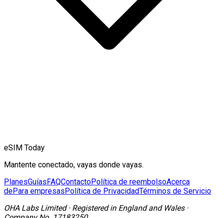
eSIM Today
Mantente conectado, vayas donde vayas.
Planes
Guías
FAQ
Contacto
Política de reembolso
Acerca
de
Para empresas
Política de Privacidad
Términos de Servicio
OHA Labs Limited
·
Registered in
England and Wales
·
Company No.
17183250