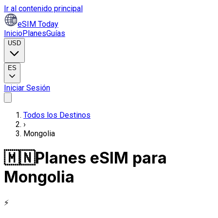
Ir al contenido principal
eSIM Today
Inicio
Planes
Guías
USD
ES
Iniciar Sesión
Todos los Destinos
›
Mongolia
🇲🇳
Planes eSIM para
Mongolia
⚡