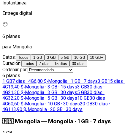
Instantánea
Entrega digital
📦
6 planes
para Mongolia
Datos
:
Todos
1 GB
3 GB
5 GB
10 GB
10 GB+
Duración
:
Todos
7 días
15 días
30 días
Ordenar por
:
6 planes
1 GB
7 días · 4G
6,80 $
›
Mongolia · 1 GB · 7 days
3 GB
15 días ·
4G
19,40 $
›
Mongolia · 3 GB · 15 days
3 GB
30 días ·
4G
21,30 $
›
Mongolia · 3 GB · 30 days
5 GB
30 días ·
4G
32,20 $
›
Mongolia · 5 GB · 30 days
10 GB
30 días ·
4G
60,60 $
›
Mongolia · 10 GB · 30 days
20 GB
30 días ·
4G
113,90 $
›
Mongolia · 20 GB · 30 days
🇲🇳
Mongolia
—
Mongolia · 1 GB · 7 days
1 GB