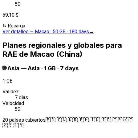
5G
59,10 $
↻
Recarga
Ver detalles
—
Macao · 50 GB · 180 days
→
Planes regionales y globales para
RAE de Macao (China)
🌐
Asia
—
Asia · 1 GB · 7 days
1 GB
Validez
7 días
Velocidad
5G
20 países cubiertos
🇧🇩 🇨🇳 🇰🇷 🇵🇭 🇮🇳 🇮🇩 🇯🇵 🇰🇿
🇰🇬 🇱🇦