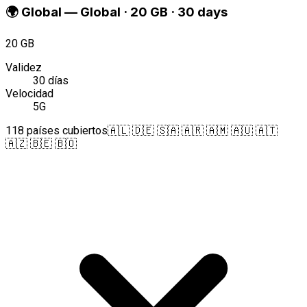
🌍
Global
—
Global · 20 GB · 30 days
20 GB
Validez
30 días
Velocidad
5G
118 países cubiertos
🇦🇱 🇩🇪 🇸🇦 🇦🇷 🇦🇲 🇦🇺 🇦🇹
🇦🇿 🇧🇪 🇧🇴