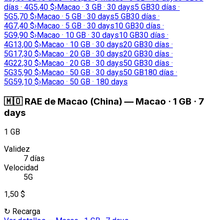
días · 4G
5,40 $
›
Macao · 3 GB · 30 days
5 GB
30 días ·
5G
5,70 $
›
Macao · 5 GB · 30 days
5 GB
30 días ·
4G
7,40 $
›
Macao · 5 GB · 30 days
10 GB
30 días ·
5G
9,90 $
›
Macao · 10 GB · 30 days
10 GB
30 días ·
4G
13,00 $
›
Macao · 10 GB · 30 days
20 GB
30 días ·
5G
17,30 $
›
Macao · 20 GB · 30 days
20 GB
30 días ·
4G
22,30 $
›
Macao · 20 GB · 30 days
50 GB
30 días ·
5G
35,90 $
›
Macao · 50 GB · 30 days
50 GB
180 días ·
5G
59,10 $
›
Macao · 50 GB · 180 days
🇲🇴
RAE de Macao (China)
—
Macao · 1 GB · 7
days
1 GB
Validez
7 días
Velocidad
5G
1,50 $
↻
Recarga