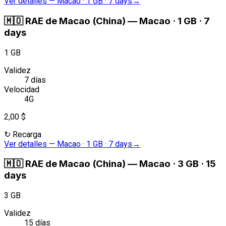
Ver detalles
—
Macao · 1 GB · 7 days
→
🇲🇴
RAE de Macao (China)
—
Macao · 1 GB · 7
days
1 GB
Validez
7 días
Velocidad
4G
2,00 $
↻
Recarga
Ver detalles
—
Macao · 1 GB · 7 days
→
🇲🇴
RAE de Macao (China)
—
Macao · 3 GB · 15
days
3 GB
Validez
15 días