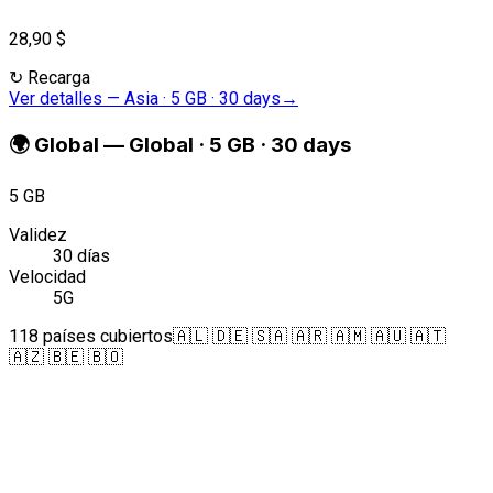
28,90 $
↻
Recarga
Ver detalles
—
Asia · 5 GB · 30 days
→
🌍
Global
—
Global · 5 GB · 30 days
5 GB
Validez
30 días
Velocidad
5G
118 países cubiertos
🇦🇱 🇩🇪 🇸🇦 🇦🇷 🇦🇲 🇦🇺 🇦🇹
🇦🇿 🇧🇪 🇧🇴