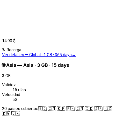
14,90 $
↻
Recarga
Ver detalles
—
Global · 1 GB · 365 days
→
🌐
Asia
—
Asia · 3 GB · 15 days
3 GB
Validez
15 días
Velocidad
5G
20 países cubiertos
🇧🇩 🇨🇳 🇰🇷 🇵🇭 🇮🇳 🇮🇩 🇯🇵 🇰🇿
🇰🇬 🇱🇦