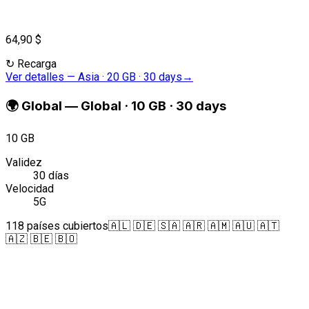
64,90 $
↻
Recarga
Ver detalles
—
Asia · 20 GB · 30 days
→
🌍
Global
—
Global · 10 GB · 30 days
10 GB
Validez
30 días
Velocidad
5G
118 países cubiertos
🇦🇱 🇩🇪 🇸🇦 🇦🇷 🇦🇲 🇦🇺 🇦🇹
🇦🇿 🇧🇪 🇧🇴