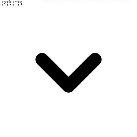
🇰🇬 🇱🇦