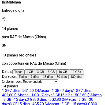
Instantánea
Entrega digital
📦
14 planes
para RAE de Macao (China)
🌍
13 planes regionales
con cobertura en RAE de Macao (China)
Datos
:
Todos
1 GB
3 GB
5 GB
10 GB
10 GB+
Duración
:
Todos
7 días
15 días
30 días
180 días
Ordenar por
:
14 planes
1 GB
7 días · 5G
1,50 $
›
Macao · 1 GB · 7 days
1 GB
7 días ·
4G
2,00 $
›
Macao · 1 GB · 7 days
3 GB
15 días · 5G
3,60 $
›
Macao
· 3 GB · 15 days
3 GB
30 días · 5G
3,80 $
›
Macao · 3 GB · 30
days
3 GB
15 días · 4G
5,20 $
›
Macao · 3 GB · 15 days
3 GB
30