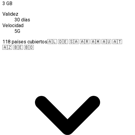
3 GB
Validez
30 días
Velocidad
5G
118 países cubiertos
🇦🇱 🇩🇪 🇸🇦 🇦🇷 🇦🇲 🇦🇺 🇦🇹
🇦🇿 🇧🇪 🇧🇴