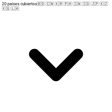
20 países cubiertos
🇧🇩 🇨🇳 🇰🇷 🇵🇭 🇮🇳 🇮🇩 🇯🇵 🇰🇿
🇰🇬 🇱🇦