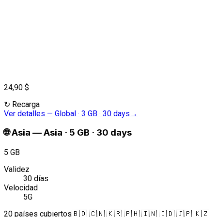
24,90 $
↻
Recarga
Ver detalles
—
Global · 3 GB · 30 days
→
🌐
Asia
—
Asia · 5 GB · 30 days
5 GB
Validez
30 días
Velocidad
5G
20 países cubiertos
🇧🇩 🇨🇳 🇰🇷 🇵🇭 🇮🇳 🇮🇩 🇯🇵 🇰🇿