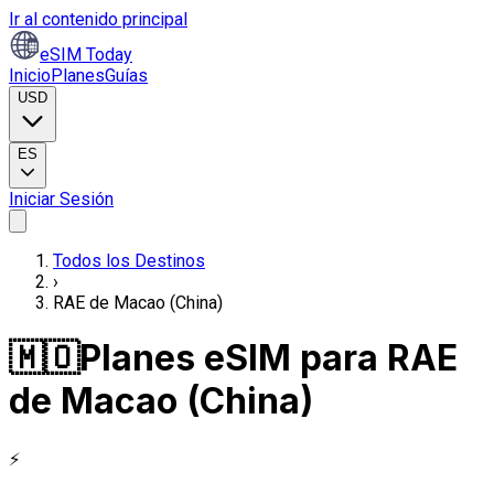
Ir al contenido principal
eSIM Today
Inicio
Planes
Guías
USD
ES
Iniciar Sesión
Todos los Destinos
›
RAE de Macao (China)
🇲🇴
Planes eSIM para RAE
de Macao (China)
⚡