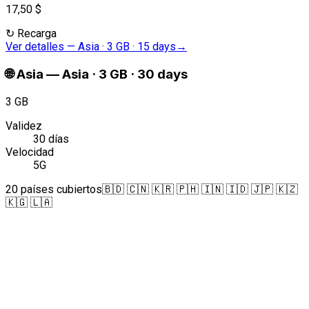
17,50 $
↻
Recarga
Ver detalles
—
Asia · 3 GB · 15 days
→
🌐
Asia
—
Asia · 3 GB · 30 days
3 GB
Validez
30 días
Velocidad
5G
20 países cubiertos
🇧🇩 🇨🇳 🇰🇷 🇵🇭 🇮🇳 🇮🇩 🇯🇵 🇰🇿
🇰🇬 🇱🇦