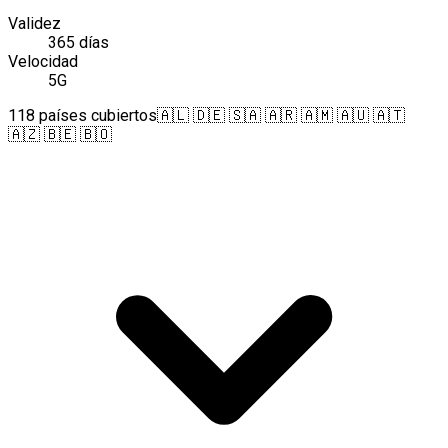
Validez
365 días
Velocidad
5G
118 países cubiertos
🇦🇱 🇩🇪 🇸🇦 🇦🇷 🇦🇲 🇦🇺 🇦🇹
🇦🇿 🇧🇪 🇧🇴