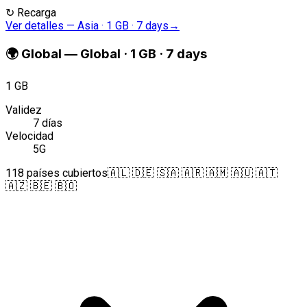
↻
Recarga
Ver detalles
—
Asia · 1 GB · 7 days
→
🌍
Global
—
Global · 1 GB · 7 days
1 GB
Validez
7 días
Velocidad
5G
118 países cubiertos
🇦🇱 🇩🇪 🇸🇦 🇦🇷 🇦🇲 🇦🇺 🇦🇹
🇦🇿 🇧🇪 🇧🇴