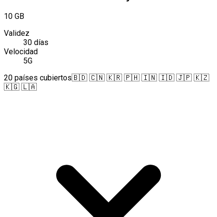
10 GB
Validez
30 días
Velocidad
5G
20 países cubiertos
🇧🇩 🇨🇳 🇰🇷 🇵🇭 🇮🇳 🇮🇩 🇯🇵 🇰🇿
🇰🇬 🇱🇦