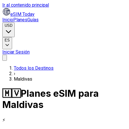
Ir al contenido principal
eSIM Today
Inicio
Planes
Guías
USD
ES
Iniciar Sesión
Todos los Destinos
›
Maldivas
🇲🇻
Planes eSIM para
Maldivas
⚡