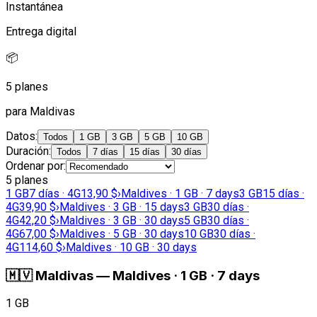
Instantánea
Entrega digital
📦
5 planes
para Maldivas
Datos
:
Todos
1 GB
3 GB
5 GB
10 GB
Duración
:
Todos
7 días
15 días
30 días
Ordenar por
:
5 planes
1 GB
7 días · 4G
13,90 $
›
Maldives · 1 GB · 7 days
3 GB
15 días ·
4G
39,90 $
›
Maldives · 3 GB · 15 days
3 GB
30 días ·
4G
42,20 $
›
Maldives · 3 GB · 30 days
5 GB
30 días ·
4G
67,00 $
›
Maldives · 5 GB · 30 days
10 GB
30 días ·
4G
114,60 $
›
Maldives · 10 GB · 30 days
🇲🇻
Maldivas
—
Maldives · 1 GB · 7 days
1 GB