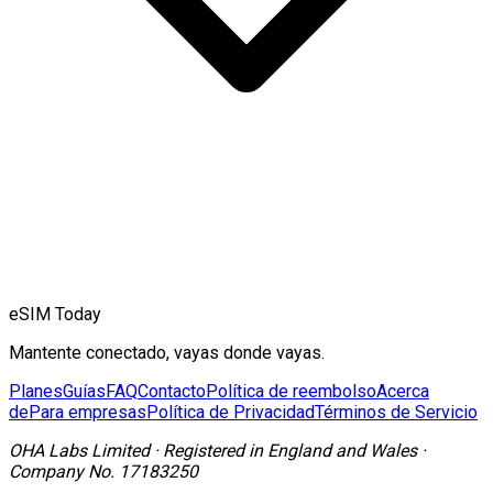
eSIM Today
Mantente conectado, vayas donde vayas.
Planes
Guías
FAQ
Contacto
Política de reembolso
Acerca
de
Para empresas
Política de Privacidad
Términos de Servicio
OHA Labs Limited
·
Registered in
England and Wales
·
Company No.
17183250