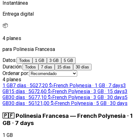
Instantánea
Entrega digital
📦
4 planes
para Polinesia Francesa
Datos
:
Todos
1 GB
3 GB
5 GB
Duración
:
Todos
7 días
15 días
30 días
Ordenar por
:
4 planes
1 GB
7 días · 5G
27,20 $
›
French Polynesia · 1 GB · 7 days
3
GB
15 días · 5G
72,60 $
›
French Polynesia · 3 GB · 15 days
3
GB
30 días · 5G
77,10 $
›
French Polynesia · 3 GB · 30 days
5
GB
30 días · 5G
121,00 $
›
French Polynesia · 5 GB · 30 days
🇵🇫
Polinesia Francesa
—
French Polynesia · 1
GB · 7 days
1 GB