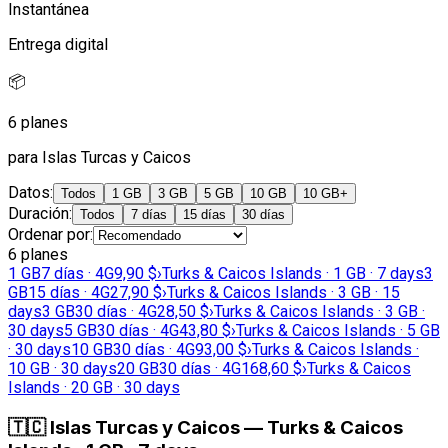
Instantánea
Entrega digital
📦
6 planes
para Islas Turcas y Caicos
Datos
:
Todos
1 GB
3 GB
5 GB
10 GB
10 GB+
Duración
:
Todos
7 días
15 días
30 días
Ordenar por
:
6 planes
1 GB
7 días · 4G
9,90 $
›
Turks & Caicos Islands · 1 GB · 7 days
3
GB
15 días · 4G
27,90 $
›
Turks & Caicos Islands · 3 GB · 15
days
3 GB
30 días · 4G
28,50 $
›
Turks & Caicos Islands · 3 GB ·
30 days
5 GB
30 días · 4G
43,80 $
›
Turks & Caicos Islands · 5 GB
· 30 days
10 GB
30 días · 4G
93,00 $
›
Turks & Caicos Islands ·
10 GB · 30 days
20 GB
30 días · 4G
168,60 $
›
Turks & Caicos
Islands · 20 GB · 30 days
🇹🇨
Islas Turcas y Caicos
—
Turks & Caicos