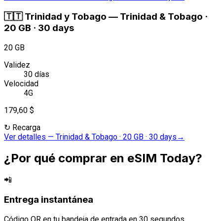
🇹🇹
Trinidad y Tobago
—
Trinidad & Tobago ·
20 GB · 30 days
20 GB
Validez
30 días
Velocidad
4G
179,60 $
↻
Recarga
Ver detalles
—
Trinidad & Tobago · 20 GB · 30 days
→
¿Por qué comprar en eSIM Today?
📲
Entrega instantánea
Código QR en tu bandeja de entrada en 30 segundos.