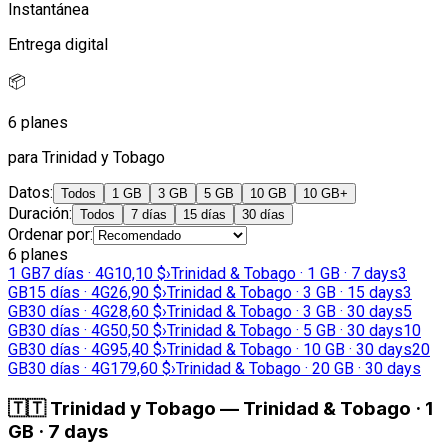
Instantánea
Entrega digital
📦
6 planes
para Trinidad y Tobago
Datos
:
Todos
1 GB
3 GB
5 GB
10 GB
10 GB+
Duración
:
Todos
7 días
15 días
30 días
Ordenar por
:
6 planes
1 GB
7 días · 4G
10,10 $
›
Trinidad & Tobago · 1 GB · 7 days
3
GB
15 días · 4G
26,90 $
›
Trinidad & Tobago · 3 GB · 15 days
3
GB
30 días · 4G
28,60 $
›
Trinidad & Tobago · 3 GB · 30 days
5
GB
30 días · 4G
50,50 $
›
Trinidad & Tobago · 5 GB · 30 days
10
GB
30 días · 4G
95,40 $
›
Trinidad & Tobago · 10 GB · 30 days
20
GB
30 días · 4G
179,60 $
›
Trinidad & Tobago · 20 GB · 30 days
🇹🇹
Trinidad y Tobago
—
Trinidad & Tobago · 1
GB · 7 days