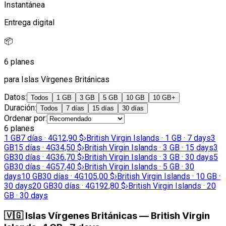
Instantánea
Entrega digital
📦
6 planes
para Islas Vírgenes Británicas
Datos
:
Todos
1 GB
3 GB
5 GB
10 GB
10 GB+
Duración
:
Todos
7 días
15 días
30 días
Ordenar por
:
6 planes
1 GB
7 días · 4G
12,90 $
›
British Virgin Islands · 1 GB · 7 days
3
GB
15 días · 4G
34,50 $
›
British Virgin Islands · 3 GB · 15 days
3
GB
30 días · 4G
36,70 $
›
British Virgin Islands · 3 GB · 30 days
5
GB
30 días · 4G
57,40 $
›
British Virgin Islands · 5 GB · 30
days
10 GB
30 días · 4G
105,00 $
›
British Virgin Islands · 10 GB ·
30 days
20 GB
30 días · 4G
192,80 $
›
British Virgin Islands · 20
GB · 30 days
🇻🇬
Islas Vírgenes Británicas
—
British Virgin