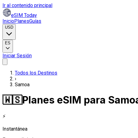
Ir al contenido principal
eSIM Today
Inicio
Planes
Guías
USD
ES
Iniciar Sesión
Todos los Destinos
›
Samoa
🇼🇸
Planes eSIM para Samo
⚡
Instantánea