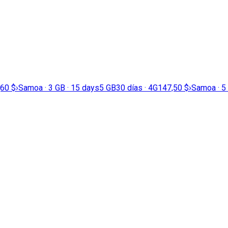
,60 $
›
Samoa · 3 GB · 15 days
5 GB
30 días · 4G
147,50 $
›
Samoa · 5