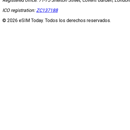
Registered office:
71-75 Shelton Street, Covent Garden, Lond
ICO registration:
ZC137188
© 2026 eSIM Today. Todos los derechos reservados.