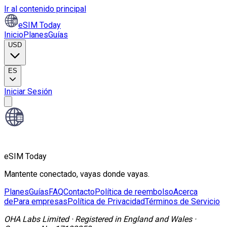
Ir al contenido principal
eSIM Today
Inicio
Planes
Guías
USD
ES
Iniciar Sesión
eSIM Today
Mantente conectado, vayas donde vayas.
Planes
Guías
FAQ
Contacto
Política de reembolso
Acerca
de
Para empresas
Política de Privacidad
Términos de Servicio
OHA Labs Limited
·
Registered in
England and Wales
·