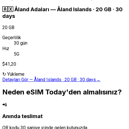
🇦🇽
Åland Adaları
—
Åland Islands · 20 GB · 30
days
20 GB
Geçerlilik
30 gün
Hız
5G
$41,20
↻
Yükleme
Detayları Gör
—
Åland Islands · 20 GB · 30 days
→
Neden eSIM Today'den almalısınız?
📲
Anında teslimat
QR kodu 30 saniye içinde gelen kutunuzda.