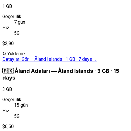
1 GB
Geçerlilik
7 gün
Hız
5G
$2,90
↻
Yükleme
Detayları Gör
—
Åland Islands · 1 GB · 7 days
→
🇦🇽
Åland Adaları
—
Åland Islands · 3 GB · 15
days
3 GB
Geçerlilik
15 gün
Hız
5G
$6,50