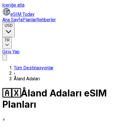
İçeriğe atla
eSIM Today
Ana Sayfa
Planlar
Rehberler
USD
TR
Giriş Yap
Tüm Destinasyonlar
›
Åland Adaları
🇦🇽
Åland Adaları eSIM
Planları
⚡