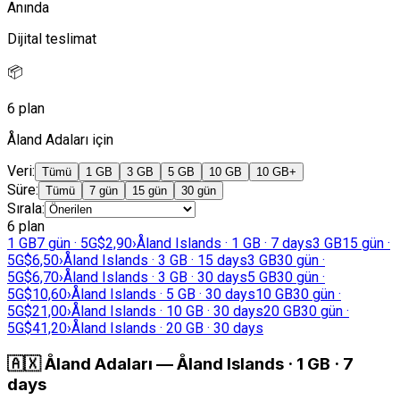
Anında
Dijital teslimat
📦
6 plan
Åland Adaları için
Veri
:
Tümü
1 GB
3 GB
5 GB
10 GB
10 GB+
Süre
:
Tümü
7 gün
15 gün
30 gün
Sırala
:
6 plan
1 GB
7 gün · 5G
$2,90
›
Åland Islands · 1 GB · 7 days
3 GB
15 gün ·
5G
$6,50
›
Åland Islands · 3 GB · 15 days
3 GB
30 gün ·
5G
$6,70
›
Åland Islands · 3 GB · 30 days
5 GB
30 gün ·
5G
$10,60
›
Åland Islands · 5 GB · 30 days
10 GB
30 gün ·
5G
$21,00
›
Åland Islands · 10 GB · 30 days
20 GB
30 gün ·
5G
$41,20
›
Åland Islands · 20 GB · 30 days
🇦🇽
Åland Adaları
—
Åland Islands · 1 GB · 7
days