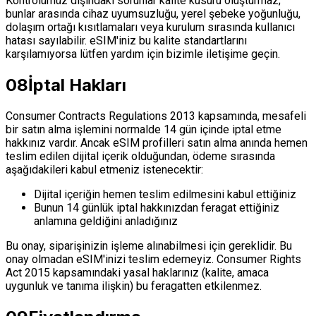
Kontrolümüz dışındaki sorunlar kalite kusuru oluşturmaz;
bunlar arasında cihaz uyumsuzluğu, yerel şebeke yoğunluğu,
dolaşım ortağı kısıtlamaları veya kurulum sırasında kullanıcı
hatası sayılabilir. eSIM'iniz bu kalite standartlarını
karşılamıyorsa lütfen yardım için bizimle iletişime geçin.
08
İptal Hakları
Consumer Contracts Regulations 2013 kapsamında, mesafeli
bir satın alma işlemini normalde 14 gün içinde iptal etme
hakkınız vardır. Ancak eSIM profilleri satın alma anında hemen
teslim edilen dijital içerik olduğundan, ödeme sırasında
aşağıdakileri kabul etmeniz istenecektir:
Dijital içeriğin hemen teslim edilmesini kabul ettiğiniz
Bunun 14 günlük iptal hakkınızdan feragat ettiğiniz
anlamına geldiğini anladığınız
Bu onay, siparişinizin işleme alınabilmesi için gereklidir. Bu
onay olmadan eSIM'inizi teslim edemeyiz. Consumer Rights
Act 2015 kapsamındaki yasal haklarınız (kalite, amaca
uygunluk ve tanıma ilişkin) bu feragatten etkilenmez.