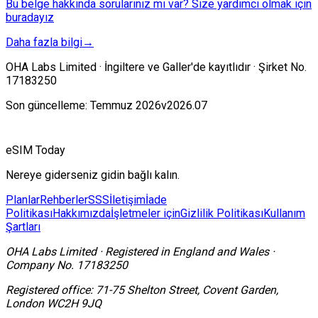
Bu belge hakkında sorularınız mı var? Size yardımcı olmak için
buradayız
Daha fazla bilgi
→
OHA Labs Limited · İngiltere ve Galler'de kayıtlıdır · Şirket No.
17183250
Son güncelleme: Temmuz 2026
v2026.07
eSIM Today
Nereye giderseniz gidin bağlı kalın.
Planlar
Rehberler
SSS
İletişim
İade
Politikası
Hakkımızda
İşletmeler için
Gizlilik Politikası
Kullanım
Şartları
OHA Labs Limited
·
Registered in
England and Wales
·
Company No.
17183250
Registered office:
71-75 Shelton Street, Covent Garden,
London WC2H 9JQ