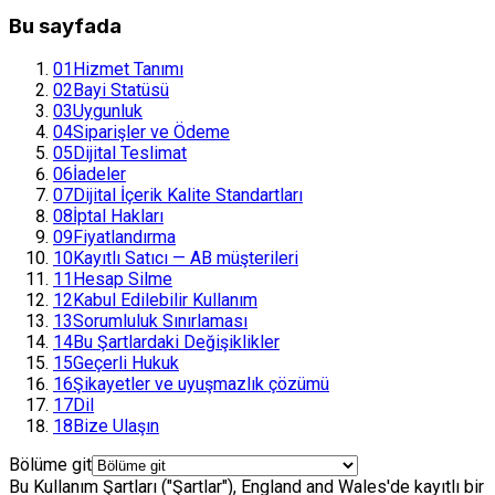
Bu sayfada
01
Hizmet Tanımı
02
Bayi Statüsü
03
Uygunluk
04
Siparişler ve Ödeme
05
Dijital Teslimat
06
İadeler
07
Dijital İçerik Kalite Standartları
08
İptal Hakları
09
Fiyatlandırma
10
Kayıtlı Satıcı — AB müşterileri
11
Hesap Silme
12
Kabul Edilebilir Kullanım
13
Sorumluluk Sınırlaması
14
Bu Şartlardaki Değişiklikler
15
Geçerli Hukuk
16
Şikayetler ve uyuşmazlık çözümü
17
Dil
18
Bize Ulaşın
Bölüme git
Bu Kullanım Şartları ("Şartlar"), England and Wales'de kayıtlı bir