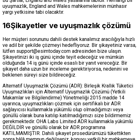
Bu Şartlar, England and Wales yasalarına tabidir. Herhangi bir
uyuşmazlık, England and Wales mahkemelerinin münhasır
yargı yetkisine tabi olacaktır.
16
Şikayetler ve uyuşmazlık çözümü
Her müşteri sorununu dahili destek kanalımız aracılığıyla hızlı
ve adil bir şekilde çözmeyi hedefliyoruz. Bir şikayetiniz varsa,
lütfen
support@esimtoday.com
adresinden bize ulaşın.
Şikayetinizi iki iş günü içinde teyit edeceğiz ve mümkün
olduğunda 14 iş günü içinde esaslı bir yanıt vereceğiz. Bir
şikayet daha uzun bir inceleme gerektiriyorsa, nedenini ve
beklenen süreyi size bildireceğiz.
Alternatif Uyuşmazlık Çözümü (ADR): Birleşik Krallık Tüketici
Uyuşmazlıkları için Alternatif Uyuşmazlık Çözümü (Yetkili
Makamlar ve Bilgilendirme) Yönetmeliği 2015 madde 14
uyarınca, uyuşmazlıkları çözmek için sertifikalı bir ADR
sağlayıcısı kullanmakla yükümlü olup olmadığımızı veya
gönüllü olarak buna katılıp katılmadığımızı size bildirmemiz
gerekmektedir. OHA Labs Limited ADR kullanmakla yükümlü
DEĞİLDİR ve gönüllü olarak bir ADR programına
KATILMAMIŞTIR. Dahili şikayet prosedürümüzü tükettikten
sonra hâlâ memnun değilseniz, konuyu yetkili bir mahkemeye