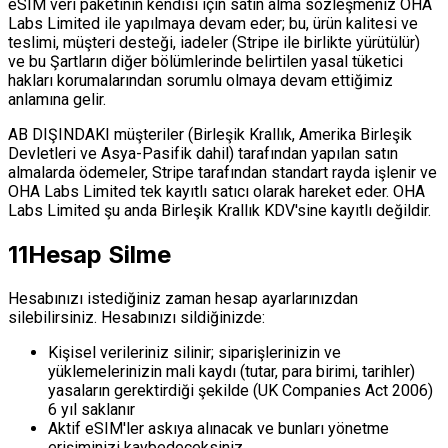
eSIM veri paketinin kendisi için satın alma sözleşmeniz OHA
Labs Limited ile yapılmaya devam eder; bu, ürün kalitesi ve
teslimi, müşteri desteği, iadeler (Stripe ile birlikte yürütülür)
ve bu Şartların diğer bölümlerinde belirtilen yasal tüketici
hakları korumalarından sorumlu olmaya devam ettiğimiz
anlamına gelir.
AB DIŞINDAKI müşteriler (Birleşik Krallık, Amerika Birleşik
Devletleri ve Asya-Pasifik dahil) tarafından yapılan satın
almalarda ödemeler, Stripe tarafından standart rayda işlenir ve
OHA Labs Limited tek kayıtlı satıcı olarak hareket eder. OHA
Labs Limited şu anda Birleşik Krallık KDV'sine kayıtlı değildir.
11
Hesap Silme
Hesabınızı istediğiniz zaman hesap ayarlarınızdan
silebilirsiniz. Hesabınızı sildiğinizde:
Kişisel verileriniz silinir; siparişlerinizin ve
yüklemelerinizin mali kaydı (tutar, para birimi, tarihler)
yasaların gerektirdiği şekilde (UK Companies Act 2006)
6 yıl saklanır
Aktif eSIM'ler askıya alınacak ve bunları yönetme
erişiminizi kaybedeceksiniz