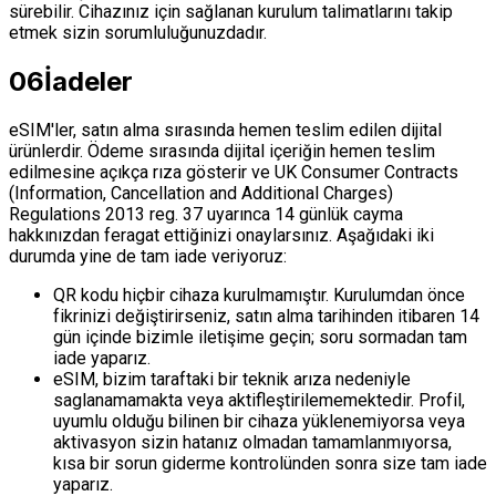
sürebilir. Cihazınız için sağlanan kurulum talimatlarını takip
etmek sizin sorumluluğunuzdadır.
06
İadeler
eSIM'ler, satın alma sırasında hemen teslim edilen dijital
ürünlerdir. Ödeme sırasında dijital içeriğin hemen teslim
edilmesine açıkça rıza gösterir ve UK Consumer Contracts
(Information, Cancellation and Additional Charges)
Regulations 2013 reg. 37 uyarınca 14 günlük cayma
hakkınızdan feragat ettiğinizi onaylarsınız. Aşağıdaki iki
durumda yine de tam iade veriyoruz:
QR kodu hiçbir cihaza kurulmamıştır. Kurulumdan önce
fikrinizi değiştirirseniz, satın alma tarihinden itibaren 14
gün içinde bizimle iletişime geçin; soru sormadan tam
iade yaparız.
eSIM, bizim taraftaki bir teknik arıza nedeniyle
saglanamamakta veya aktifleştirilememektedir. Profil,
uyumlu olduğu bilinen bir cihaza yüklenemiyorsa veya
aktivasyon sizin hatanız olmadan tamamlanmıyorsa,
kısa bir sorun giderme kontrolünden sonra size tam iade
yaparız.