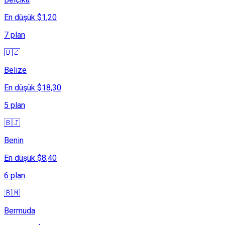
En düşük $1,20
7 plan
🇧🇿
Belize
En düşük $18,30
5 plan
🇧🇯
Benin
En düşük $8,40
6 plan
🇧🇲
Bermuda