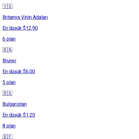
🇻🇬
Britanya Virjin Adaları
En düşük $12,90
6 plan
🇧🇳
Brunei
En düşük $6,00
5 plan
🇧🇬
Bulgaristan
En düşük $1,20
8 plan
🇧🇫