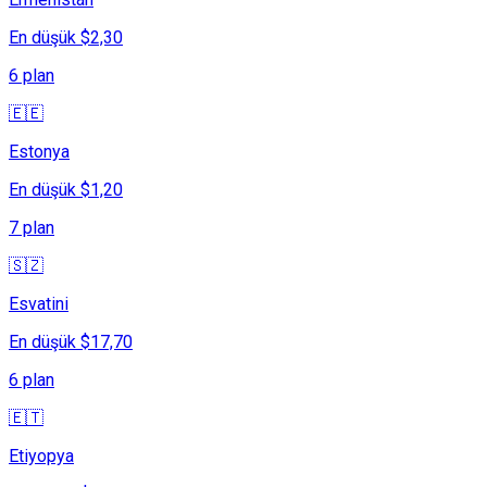
En düşük $2,30
6 plan
🇪🇪
Estonya
En düşük $1,20
7 plan
🇸🇿
Esvatini
En düşük $17,70
6 plan
🇪🇹
Etiyopya