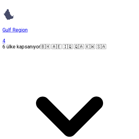
Gulf Region
4
6 ülke kapsanıyor
🇧🇭 🇦🇪 🇮🇶 🇶🇦 🇰🇼 🇸🇦