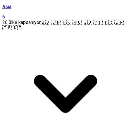
Asia
6
20 ülke kapsanıyor
🇧🇩 🇨🇳 🇭🇰 🇲🇴 🇮🇩 🇵🇭 🇰🇷 🇮🇳
🇯🇵 🇰🇿