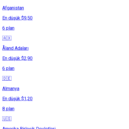
Afganistan
En düşük $9,50
6 plan
🇦🇽
Åland Adaları
En düşük $2,90
6 plan
🇩🇪
Almanya
En düşük $1,20
8 plan
🇺🇸
Amerika Birleşik Devletleri