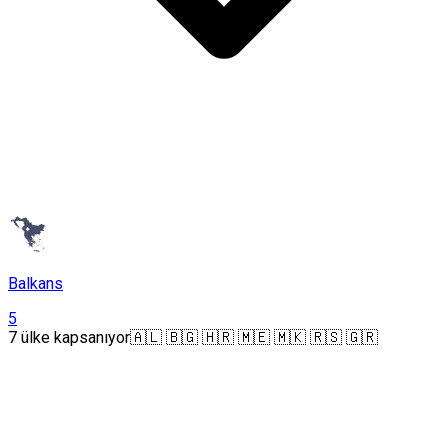
Balkans
5
7 ülke kapsanıyor
🇦🇱 🇧🇬 🇭🇷 🇲🇪 🇲🇰 🇷🇸 🇬🇷