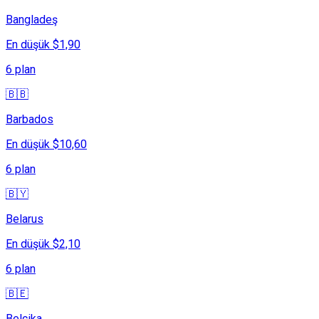
Bangladeş
En düşük $1,90
6 plan
🇧🇧
Barbados
En düşük $10,60
6 plan
🇧🇾
Belarus
En düşük $2,10
6 plan
🇧🇪
Belçika