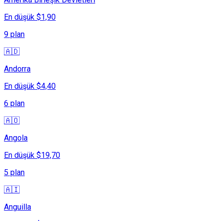
En düşük $1,90
9 plan
🇦🇩
Andorra
En düşük $4,40
6 plan
🇦🇴
Angola
En düşük $19,70
5 plan
🇦🇮
Anguilla