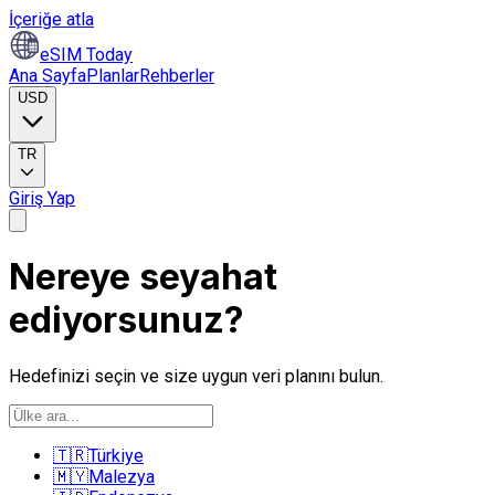
İçeriğe atla
eSIM Today
Ana Sayfa
Planlar
Rehberler
USD
TR
Giriş Yap
Nereye seyahat
ediyorsunuz?
Hedefinizi seçin ve size uygun veri planını bulun.
🇹🇷
Türkiye
🇲🇾
Malezya