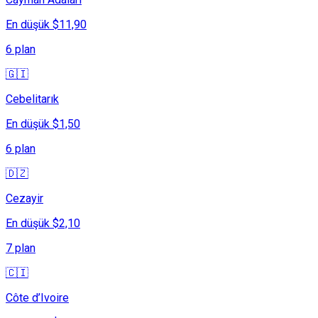
En düşük $11,90
6 plan
🇬🇮
Cebelitarık
En düşük $1,50
6 plan
🇩🇿
Cezayir
En düşük $2,10
7 plan
🇨🇮
Côte d’Ivoire