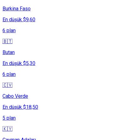
Burkina Faso
En düşük $9,60
6 plan
🇧🇹
Butan
En düşük $5,30
6 plan
🇨🇻
Cabo Verde
En düşük $18,50
5 plan
🇰🇾
Cayman Adaları