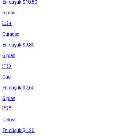
En düşük $10,80
5 plan
🇨🇼
Curaçao
En düşük $9,80
6 plan
🇹🇩
Çad
En düşük $7,60
6 plan
🇨🇿
Çekya
En düşük $1,20