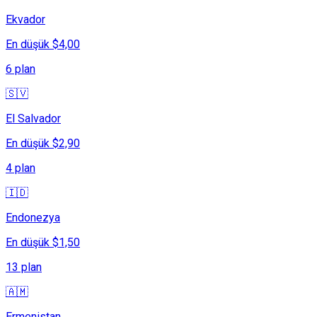
Ekvador
En düşük $4,00
6 plan
🇸🇻
El Salvador
En düşük $2,90
4 plan
🇮🇩
Endonezya
En düşük $1,50
13 plan
🇦🇲
Ermenistan