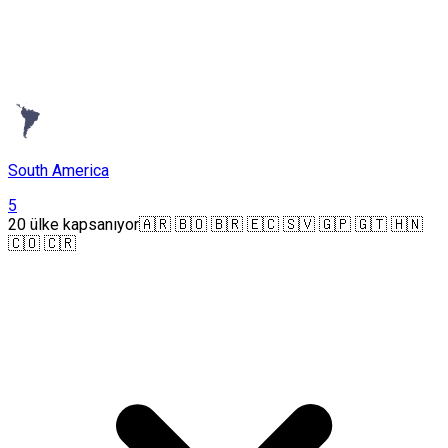
South America
5
20 ülke kapsanıyor
🇦🇷 🇧🇴 🇧🇷 🇪🇨 🇸🇻 🇬🇵 🇬🇹 🇭🇳
🇨🇴 🇨🇷