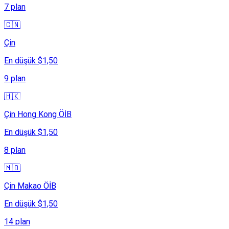
7 plan
🇨🇳
Çin
En düşük $1,50
9 plan
🇭🇰
Çin Hong Kong ÖİB
En düşük $1,50
8 plan
🇲🇴
Çin Makao ÖİB
En düşük $1,50
14 plan