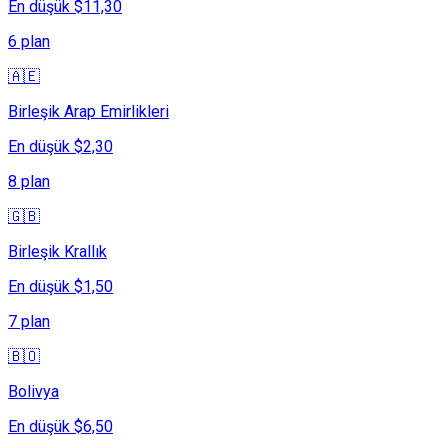
En düşük $11,30
6 plan
🇦🇪
Birleşik Arap Emirlikleri
En düşük $2,30
8 plan
🇬🇧
Birleşik Krallık
En düşük $1,50
7 plan
🇧🇴
Bolivya
En düşük $6,50