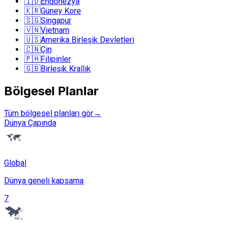
🇮🇩
Endonezya
🇰🇷
Güney Kore
🇸🇬
Singapur
🇻🇳
Vietnam
🇺🇸
Amerika Birleşik Devletleri
🇨🇳
Çin
🇵🇭
Filipinler
🇬🇧
Birleşik Krallık
Bölgesel Planlar
Tüm bölgesel planları gör
→
Dünya Çapında
Global
Dünya geneli kapsama
7