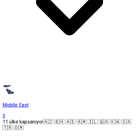
Middle East
3
11 ülke kapsanıyor
🇦🇿 🇧🇭 🇦🇪 🇦🇲 🇮🇱 🇶🇦 🇰🇼 🇸🇦
🇹🇷 🇴🇲