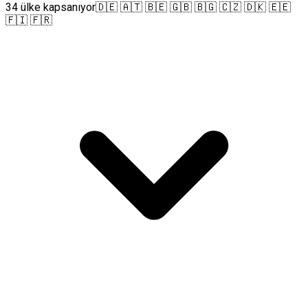
34 ülke kapsanıyor
🇩🇪 🇦🇹 🇧🇪 🇬🇧 🇧🇬 🇨🇿 🇩🇰 🇪🇪
🇫🇮 🇫🇷