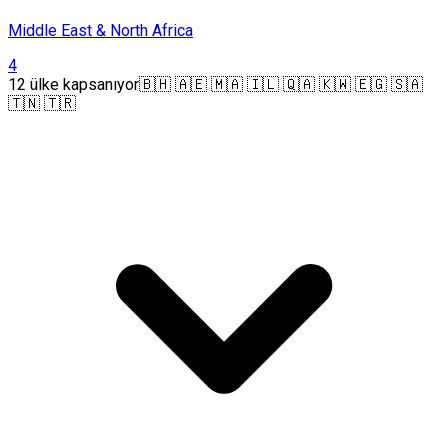
Middle East & North Africa
4
12 ülke kapsanıyor
🇧🇭 🇦🇪 🇲🇦 🇮🇱 🇶🇦 🇰🇼 🇪🇬 🇸🇦
🇹🇳 🇹🇷