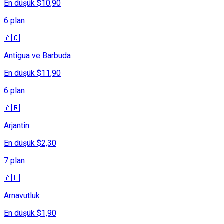
En düşük $10,90
6 plan
🇦🇬
Antigua ve Barbuda
En düşük $11,90
6 plan
🇦🇷
Arjantin
En düşük $2,30
7 plan
🇦🇱
Arnavutluk
En düşük $1,90