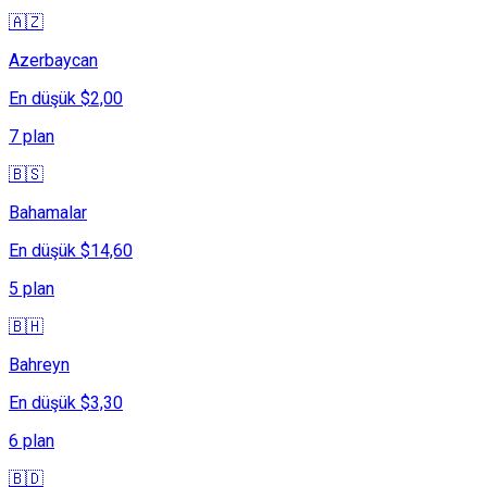
🇦🇿
Azerbaycan
En düşük $2,00
7 plan
🇧🇸
Bahamalar
En düşük $14,60
5 plan
🇧🇭
Bahreyn
En düşük $3,30
6 plan
🇧🇩