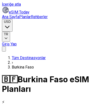
İçeriğe atla
eSIM Today
Ana Sayfa
Planlar
Rehberler
USD
TR
Giriş Yap
Tüm Destinasyonlar
›
Burkina Faso
🇧🇫
Burkina Faso eSIM
Planları
⚡