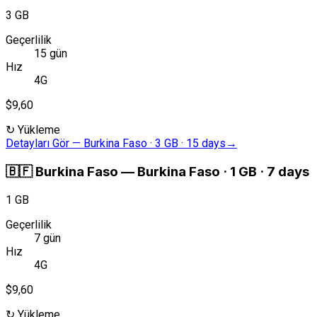
3 GB
Geçerlilik
15 gün
Hız
4G
$9,60
↻
Yükleme
Detayları Gör
—
Burkina Faso · 3 GB · 15 days
→
🇧🇫
Burkina Faso
—
Burkina Faso · 1 GB · 7 days
1 GB
Geçerlilik
7 gün
Hız
4G
$9,60
↻
Yükleme