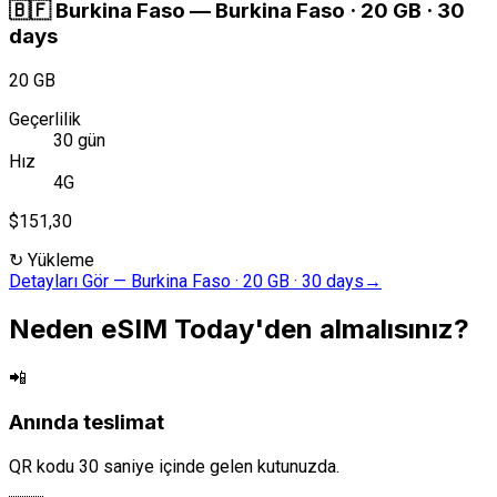
🇧🇫
Burkina Faso
—
Burkina Faso · 20 GB · 30
days
20 GB
Geçerlilik
30 gün
Hız
4G
$151,30
↻
Yükleme
Detayları Gör
—
Burkina Faso · 20 GB · 30 days
→
Neden eSIM Today'den almalısınız?
📲
Anında teslimat
QR kodu 30 saniye içinde gelen kutunuzda.