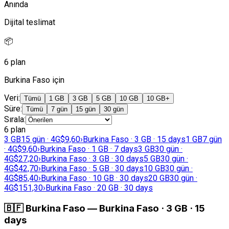
Anında
Dijital teslimat
📦
6 plan
Burkina Faso için
Veri
:
Tümü
1 GB
3 GB
5 GB
10 GB
10 GB+
Süre
:
Tümü
7 gün
15 gün
30 gün
Sırala
:
6 plan
3 GB
15 gün · 4G
$9,60
›
Burkina Faso · 3 GB · 15 days
1 GB
7 gün
· 4G
$9,60
›
Burkina Faso · 1 GB · 7 days
3 GB
30 gün ·
4G
$27,20
›
Burkina Faso · 3 GB · 30 days
5 GB
30 gün ·
4G
$42,70
›
Burkina Faso · 5 GB · 30 days
10 GB
30 gün ·
4G
$85,40
›
Burkina Faso · 10 GB · 30 days
20 GB
30 gün ·
4G
$151,30
›
Burkina Faso · 20 GB · 30 days
🇧🇫
Burkina Faso
—
Burkina Faso · 3 GB · 15
days