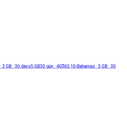
 3 GB · 30 days
5 GB
30 gün · 4G
$65,10
›
Bahamas · 5 GB · 30