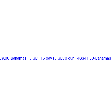
39,00
›
Bahamas · 3 GB · 15 days
3 GB
30 gün · 4G
$41,50
›
Bahamas ·