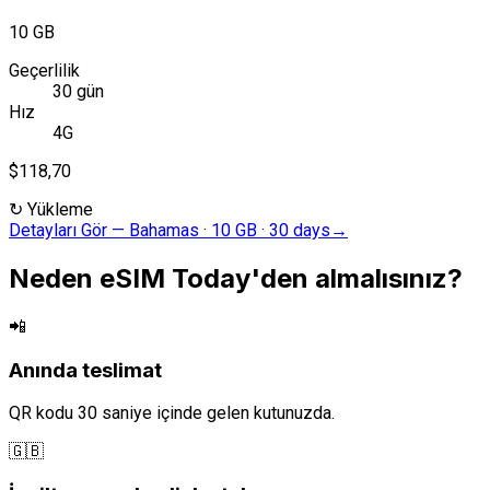
10 GB
Geçerlilik
30 gün
Hız
4G
$118,70
↻
Yükleme
Detayları Gör
—
Bahamas · 10 GB · 30 days
→
Neden eSIM Today'den almalısınız?
📲
Anında teslimat
QR kodu 30 saniye içinde gelen kutunuzda.
🇬🇧