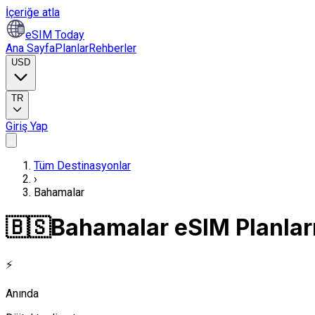
İçeriğe atla
eSIM Today
Ana Sayfa
Planlar
Rehberler
USD
TR
Giriş Yap
Tüm Destinasyonlar
›
Bahamalar
🇧🇸
Bahamalar eSIM Planlar
⚡
Anında