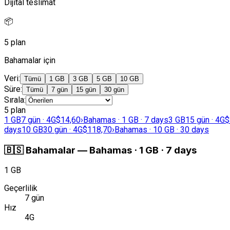
Dijital teslimat
📦
5 plan
Bahamalar için
Veri
:
Tümü
1 GB
3 GB
5 GB
10 GB
Süre
:
Tümü
7 gün
15 gün
30 gün
Sırala
:
5 plan
1 GB
7 gün · 4G
$14,60
›
Bahamas · 1 GB · 7 days
3 GB
15 gün · 4G
$
days
10 GB
30 gün · 4G
$118,70
›
Bahamas · 10 GB · 30 days
🇧🇸
Bahamalar
—
Bahamas · 1 GB · 7 days
1 GB
Geçerlilik
7 gün
Hız
4G