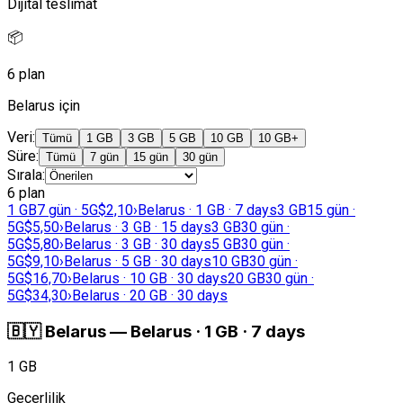
Dijital teslimat
📦
6 plan
Belarus için
Veri
:
Tümü
1 GB
3 GB
5 GB
10 GB
10 GB+
Süre
:
Tümü
7 gün
15 gün
30 gün
Sırala
:
6 plan
1 GB
7 gün · 5G
$2,10
›
Belarus · 1 GB · 7 days
3 GB
15 gün ·
5G
$5,50
›
Belarus · 3 GB · 15 days
3 GB
30 gün ·
5G
$5,80
›
Belarus · 3 GB · 30 days
5 GB
30 gün ·
5G
$9,10
›
Belarus · 5 GB · 30 days
10 GB
30 gün ·
5G
$16,70
›
Belarus · 10 GB · 30 days
20 GB
30 gün ·
5G
$34,30
›
Belarus · 20 GB · 30 days
🇧🇾
Belarus
—
Belarus · 1 GB · 7 days
1 GB
Geçerlilik