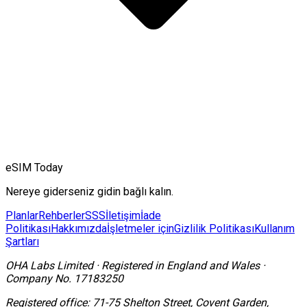
eSIM Today
Nereye giderseniz gidin bağlı kalın.
Planlar
Rehberler
SSS
İletişim
İade
Politikası
Hakkımızda
İşletmeler için
Gizlilik Politikası
Kullanım
Şartları
OHA Labs Limited
·
Registered in
England and Wales
·
Company No.
17183250
Registered office:
71-75 Shelton Street, Covent Garden,