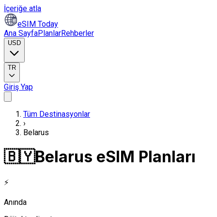
İçeriğe atla
eSIM Today
Ana Sayfa
Planlar
Rehberler
USD
TR
Giriş Yap
Tüm Destinasyonlar
›
Belarus
🇧🇾
Belarus eSIM Planları
⚡
Anında