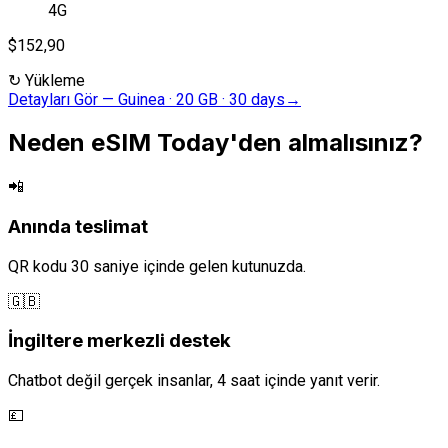
4G
$152,90
↻
Yükleme
Detayları Gör
—
Guinea · 20 GB · 30 days
→
Neden eSIM Today'den almalısınız?
📲
Anında teslimat
QR kodu 30 saniye içinde gelen kutunuzda.
🇬🇧
İngiltere merkezli destek
Chatbot değil gerçek insanlar, 4 saat içinde yanıt verir.
💷