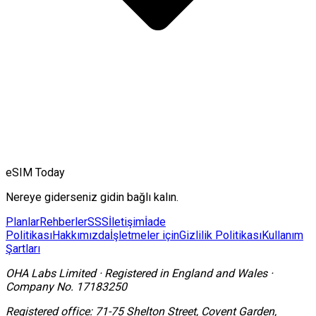
eSIM Today
Nereye giderseniz gidin bağlı kalın.
Planlar
Rehberler
SSS
İletişim
İade
Politikası
Hakkımızda
İşletmeler için
Gizlilik Politikası
Kullanım
Şartları
OHA Labs Limited
·
Registered in
England and Wales
·
Company No.
17183250
Registered office:
71-75 Shelton Street, Covent Garden,