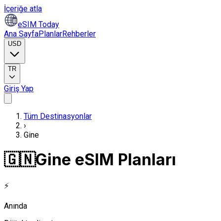
İçeriğe atla
eSIM Today
Ana Sayfa
Planlar
Rehberler
USD
TR
Giriş Yap
Tüm Destinasyonlar
›
Gine
🇬🇳
Gine eSIM Planları
⚡
Anında