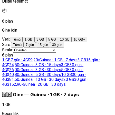
Dijital teslimat
📦
6 plan
Gine için
Veri
:
Tümü
1 GB
3 GB
5 GB
10 GB
10 GB+
Süre
:
Tümü
7 gün
15 gün
30 gün
Sırala
:
6 plan
1 GB
7 gün · 4G
$9,20
›
Guinea · 1 GB · 7 days
3 GB
15 gün ·
4G
$24,50
›
Guinea · 3 GB · 15 days
3 GB
30 gün ·
4G
$26,00
›
Guinea · 3 GB · 30 days
5 GB
30 gün ·
4G
$40,80
›
Guinea · 5 GB · 30 days
10 GB
30 gün ·
4G
$81,50
›
Guinea · 10 GB · 30 days
20 GB
30 gün ·
4G
$152,90
›
Guinea · 20 GB · 30 days
🇬🇳
Gine
—
Guinea · 1 GB · 7 days
1 GB
Geçerlilik