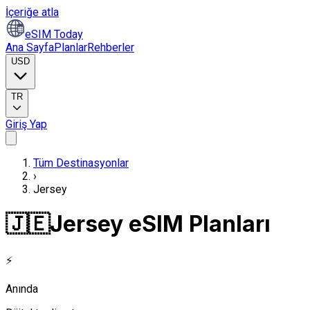
İçeriğe atla
eSIM Today
Ana Sayfa
Planlar
Rehberler
USD
TR
Giriş Yap
Tüm Destinasyonlar
›
Jersey
🇯🇪
Jersey eSIM Planları
⚡
Anında