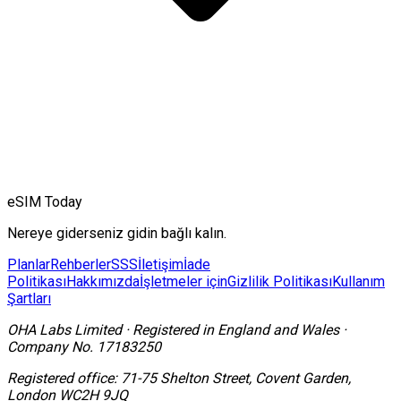
eSIM Today
Nereye giderseniz gidin bağlı kalın.
Planlar
Rehberler
SSS
İletişim
İade
Politikası
Hakkımızda
İşletmeler için
Gizlilik Politikası
Kullanım
Şartları
OHA Labs Limited
·
Registered in
England and Wales
·
Company No.
17183250
Registered office:
71-75 Shelton Street, Covent Garden,
London WC2H 9JQ