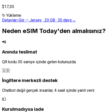
$17,30
↻
Yükleme
Detayları Gör
—
Jersey · 20 GB · 30 days
→
Neden eSIM Today'den almalısınız?
📲
Anında teslimat
QR kodu 30 saniye içinde gelen kutunuzda.
🇬🇧
İngiltere merkezli destek
Chatbot değil gerçek insanlar, 4 saat içinde yanıt verir.
💷
Kurulmadıysa iade