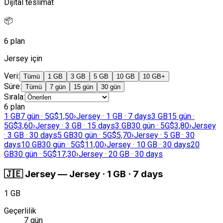
Dijital teslimat
📦
6 plan
Jersey için
Veri
:
Tümü
1 GB
3 GB
5 GB
10 GB
10 GB+
Süre
:
Tümü
7 gün
15 gün
30 gün
Sırala
:
6 plan
1 GB
7 gün · 5G
$1,50
›
Jersey · 1 GB · 7 days
3 GB
15 gün ·
5G
$3,60
›
Jersey · 3 GB · 15 days
3 GB
30 gün · 5G
$3,80
›
Jersey
· 3 GB · 30 days
5 GB
30 gün · 5G
$5,70
›
Jersey · 5 GB · 30
days
10 GB
30 gün · 5G
$11,00
›
Jersey · 10 GB · 30 days
20
GB
30 gün · 5G
$17,30
›
Jersey · 20 GB · 30 days
🇯🇪
Jersey
—
Jersey · 1 GB · 7 days
1 GB
Geçerlilik
7 gün