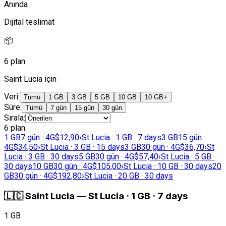
Anında
Dijital teslimat
📦
6 plan
Saint Lucia için
Veri
:
Tümü
1 GB
3 GB
5 GB
10 GB
10 GB+
Süre
:
Tümü
7 gün
15 gün
30 gün
Sırala
:
6 plan
1 GB
7 gün · 4G
$12,90
›
St Lucia · 1 GB · 7 days
3 GB
15 gün ·
4G
$34,50
›
St Lucia · 3 GB · 15 days
3 GB
30 gün · 4G
$36,70
›
St
Lucia · 3 GB · 30 days
5 GB
30 gün · 4G
$57,40
›
St Lucia · 5 GB ·
30 days
10 GB
30 gün · 4G
$105,00
›
St Lucia · 10 GB · 30 days
20
GB
30 gün · 4G
$192,80
›
St Lucia · 20 GB · 30 days
🇱🇨
Saint Lucia
—
St Lucia · 1 GB · 7 days
1 GB