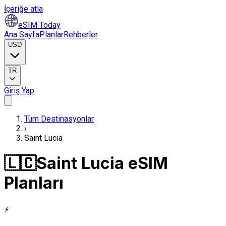
İçeriğe atla
eSIM Today
Ana Sayfa
Planlar
Rehberler
USD
TR
Giriş Yap
Tüm Destinasyonlar
›
Saint Lucia
🇱🇨
Saint Lucia eSIM
Planları
⚡