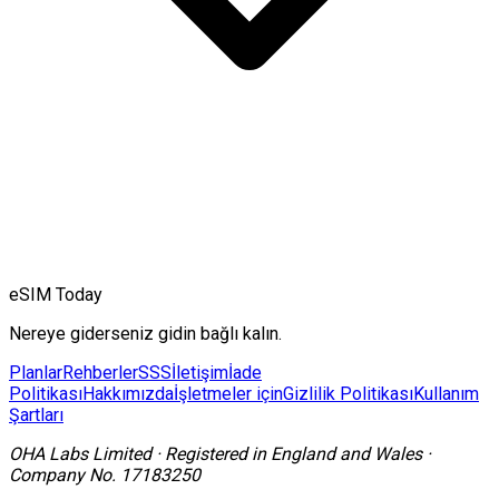
eSIM Today
Nereye giderseniz gidin bağlı kalın.
Planlar
Rehberler
SSS
İletişim
İade
Politikası
Hakkımızda
İşletmeler için
Gizlilik Politikası
Kullanım
Şartları
OHA Labs Limited
·
Registered in
England and Wales
·
Company No.
17183250