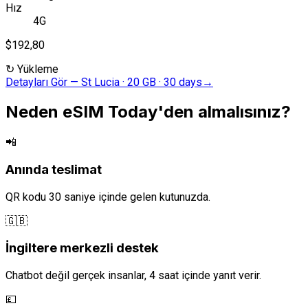
Hız
4G
$192,80
↻
Yükleme
Detayları Gör
—
St Lucia · 20 GB · 30 days
→
Neden eSIM Today'den almalısınız?
📲
Anında teslimat
QR kodu 30 saniye içinde gelen kutunuzda.
🇬🇧
İngiltere merkezli destek
Chatbot değil gerçek insanlar, 4 saat içinde yanıt verir.
💷