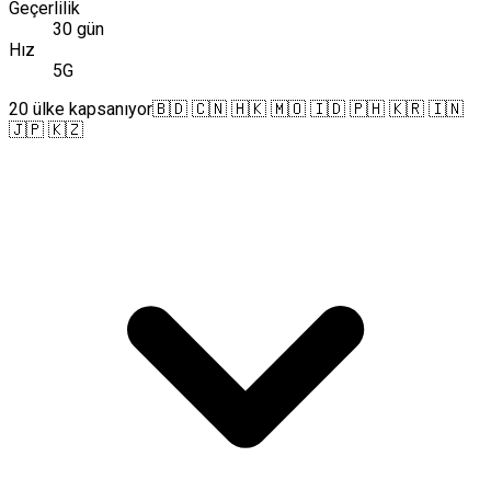
Geçerlilik
30 gün
Hız
5G
20 ülke kapsanıyor
🇧🇩 🇨🇳 🇭🇰 🇲🇴 🇮🇩 🇵🇭 🇰🇷 🇮🇳
🇯🇵 🇰🇿