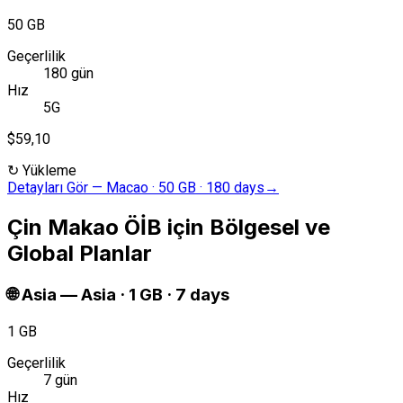
50 GB
Geçerlilik
180 gün
Hız
5G
$59,10
↻
Yükleme
Detayları Gör
—
Macao · 50 GB · 180 days
→
Çin Makao ÖİB için Bölgesel ve
Global Planlar
🌐
Asia
—
Asia · 1 GB · 7 days
1 GB
Geçerlilik
7 gün
Hız