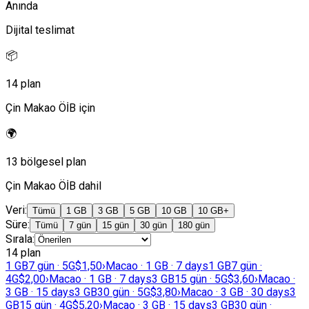
Anında
Dijital teslimat
📦
14 plan
Çin Makao ÖİB için
🌍
13 bölgesel plan
Çin Makao ÖİB dahil
Veri
:
Tümü
1 GB
3 GB
5 GB
10 GB
10 GB+
Süre
:
Tümü
7 gün
15 gün
30 gün
180 gün
Sırala
:
14 plan
1 GB
7 gün · 5G
$1,50
›
Macao · 1 GB · 7 days
1 GB
7 gün ·
4G
$2,00
›
Macao · 1 GB · 7 days
3 GB
15 gün · 5G
$3,60
›
Macao ·
3 GB · 15 days
3 GB
30 gün · 5G
$3,80
›
Macao · 3 GB · 30 days
3
GB
15 gün · 4G
$5,20
›
Macao · 3 GB · 15 days
3 GB
30 gün ·