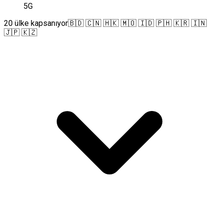
5G
20 ülke kapsanıyor
🇧🇩 🇨🇳 🇭🇰 🇲🇴 🇮🇩 🇵🇭 🇰🇷 🇮🇳
🇯🇵 🇰🇿