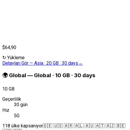
$64,90
↻
Yükleme
Detayları Gör
—
Asia · 20 GB · 30 days
→
🌍
Global
—
Global · 10 GB · 30 days
10 GB
Geçerlilik
30 gün
Hız
5G
118 ülke kapsanıyor
🇩🇪 🇺🇸 🇦🇷 🇦🇱 🇦🇺 🇦🇹 🇦🇿 🇧🇪