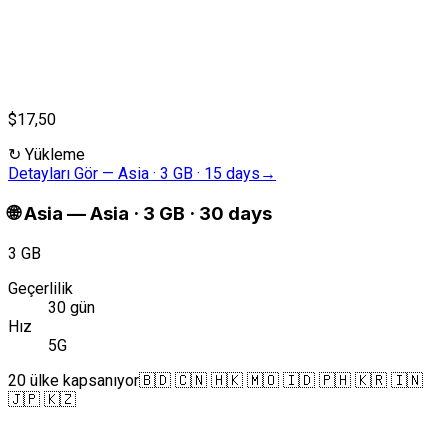
$17,50
↻
Yükleme
Detayları Gör
—
Asia · 3 GB · 15 days
→
🌐
Asia
—
Asia · 3 GB · 30 days
3 GB
Geçerlilik
30 gün
Hız
5G
20 ülke kapsanıyor
🇧🇩 🇨🇳 🇭🇰 🇲🇴 🇮🇩 🇵🇭 🇰🇷 🇮🇳
🇯🇵 🇰🇿