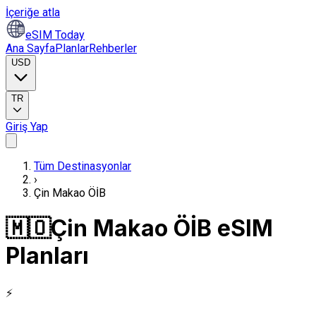
İçeriğe atla
eSIM Today
Ana Sayfa
Planlar
Rehberler
USD
TR
Giriş Yap
Tüm Destinasyonlar
›
Çin Makao ÖİB
🇲🇴
Çin Makao ÖİB eSIM
Planları
⚡