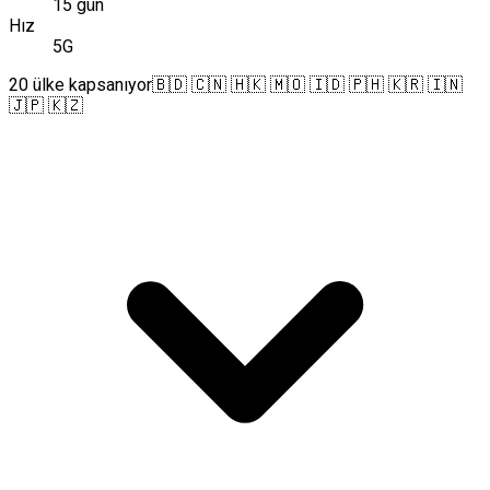
15 gün
Hız
5G
20 ülke kapsanıyor
🇧🇩 🇨🇳 🇭🇰 🇲🇴 🇮🇩 🇵🇭 🇰🇷 🇮🇳
🇯🇵 🇰🇿