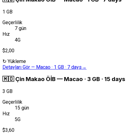
1 GB
Geçerlilik
7 gün
Hız
4G
$2,00
↻
Yükleme
Detayları Gör
—
Macao · 1 GB · 7 days
→
🇲🇴
Çin Makao ÖİB
—
Macao · 3 GB · 15 days
3 GB
Geçerlilik
15 gün
Hız
5G
$3,60