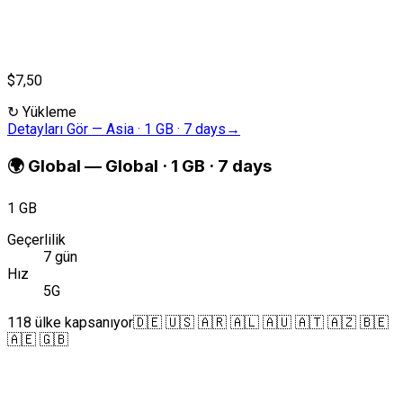
$7,50
↻
Yükleme
Detayları Gör
—
Asia · 1 GB · 7 days
→
🌍
Global
—
Global · 1 GB · 7 days
1 GB
Geçerlilik
7 gün
Hız
5G
118 ülke kapsanıyor
🇩🇪 🇺🇸 🇦🇷 🇦🇱 🇦🇺 🇦🇹 🇦🇿 🇧🇪
🇦🇪 🇬🇧