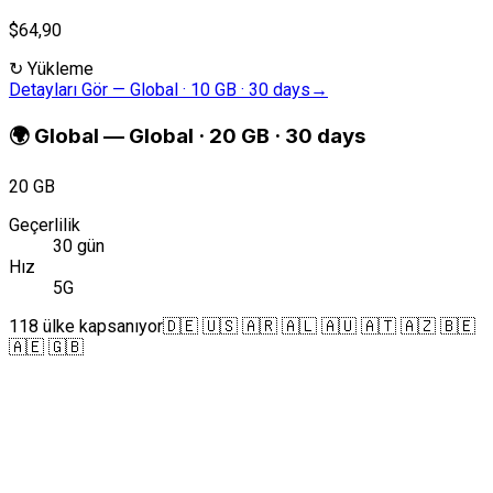
$64,90
↻
Yükleme
Detayları Gör
—
Global · 10 GB · 30 days
→
🌍
Global
—
Global · 20 GB · 30 days
20 GB
Geçerlilik
30 gün
Hız
5G
118 ülke kapsanıyor
🇩🇪 🇺🇸 🇦🇷 🇦🇱 🇦🇺 🇦🇹 🇦🇿 🇧🇪
🇦🇪 🇬🇧