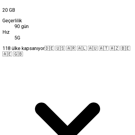
20 GB
Geçerlilik
90 gün
Hız
5G
118 ülke kapsanıyor
🇩🇪 🇺🇸 🇦🇷 🇦🇱 🇦🇺 🇦🇹 🇦🇿 🇧🇪
🇦🇪 🇬🇧