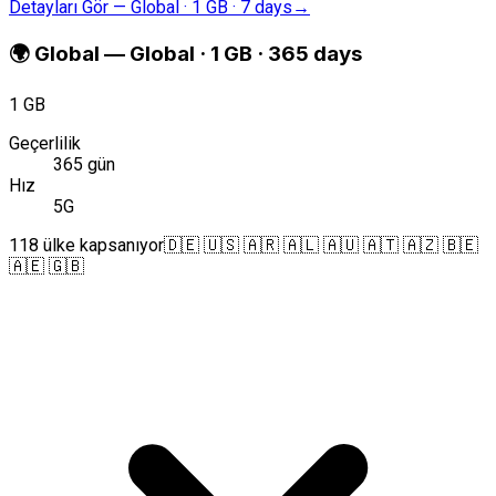
Detayları Gör
—
Global · 1 GB · 7 days
→
🌍
Global
—
Global · 1 GB · 365 days
1 GB
Geçerlilik
365 gün
Hız
5G
118 ülke kapsanıyor
🇩🇪 🇺🇸 🇦🇷 🇦🇱 🇦🇺 🇦🇹 🇦🇿 🇧🇪
🇦🇪 🇬🇧