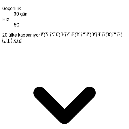
Geçerlilik
30 gün
Hız
5G
20 ülke kapsanıyor
🇧🇩 🇨🇳 🇭🇰 🇲🇴 🇮🇩 🇵🇭 🇰🇷 🇮🇳
🇯🇵 🇰🇿