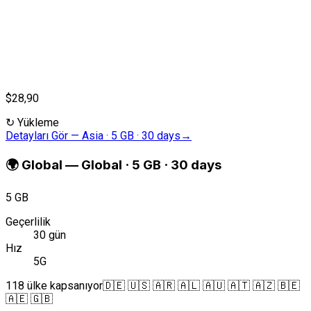
$28,90
↻
Yükleme
Detayları Gör
—
Asia · 5 GB · 30 days
→
🌍
Global
—
Global · 5 GB · 30 days
5 GB
Geçerlilik
30 gün
Hız
5G
118 ülke kapsanıyor
🇩🇪 🇺🇸 🇦🇷 🇦🇱 🇦🇺 🇦🇹 🇦🇿 🇧🇪
🇦🇪 🇬🇧