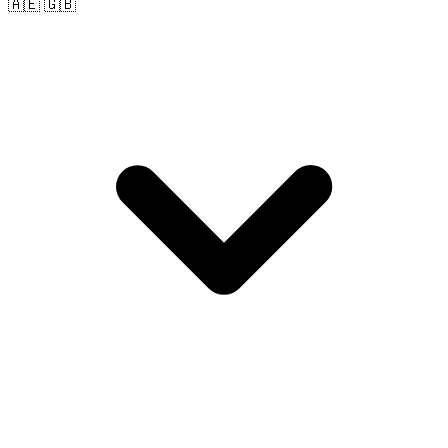
🇦🇪 🇬🇧