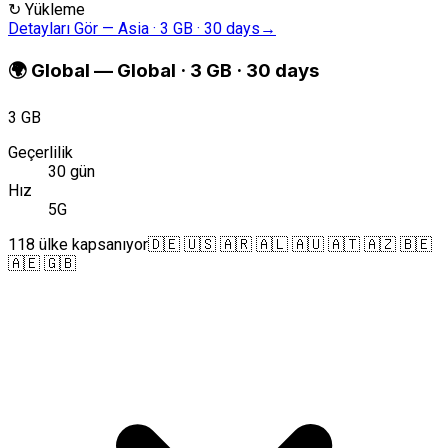
↻
Yükleme
Detayları Gör
—
Asia · 3 GB · 30 days
→
🌍
Global
—
Global · 3 GB · 30 days
3 GB
Geçerlilik
30 gün
Hız
5G
118 ülke kapsanıyor
🇩🇪 🇺🇸 🇦🇷 🇦🇱 🇦🇺 🇦🇹 🇦🇿 🇧🇪
🇦🇪 🇬🇧