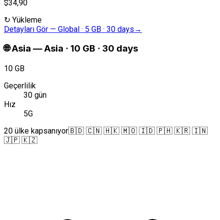
$34,90
↻
Yükleme
Detayları Gör
—
Global · 5 GB · 30 days
→
🌐
Asia
—
Asia · 10 GB · 30 days
10 GB
Geçerlilik
30 gün
Hız
5G
20 ülke kapsanıyor
🇧🇩 🇨🇳 🇭🇰 🇲🇴 🇮🇩 🇵🇭 🇰🇷 🇮🇳
🇯🇵 🇰🇿