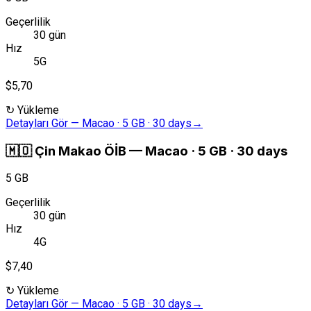
Geçerlilik
30 gün
Hız
5G
$5,70
↻
Yükleme
Detayları Gör
—
Macao · 5 GB · 30 days
→
🇲🇴
Çin Makao ÖİB
—
Macao · 5 GB · 30 days
5 GB
Geçerlilik
30 gün
Hız
4G
$7,40
↻
Yükleme
Detayları Gör
—
Macao · 5 GB · 30 days
→