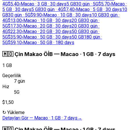
4G
$5,40
›
Macao · 3 GB · 30 days
5 GB
30 gün · 5G
$5,70
›
Macao ·
5 GB · 30 days
5 GB
30 gün · 4G
$7,40
›
Macao · 5 GB · 30 days
10
GB
30 gün · 5G
$9,90
›
Macao · 10 GB · 30 days
10 GB
30 gün ·
4G
$13,00
›
Macao · 10 GB · 30 days
20 GB
30 gün ·
5G
$17,30
›
Macao · 20 GB · 30 days
20 GB
30 gün ·
4G
$22,30
›
Macao · 20 GB · 30 days
50 GB
30 gün ·
5G
$35,90
›
Macao · 50 GB · 30 days
50 GB
180 gün ·
5G
$59,10
›
Macao · 50 GB · 180 days
🇲🇴
Çin Makao ÖİB
—
Macao · 1 GB · 7 days
1 GB
Geçerlilik
7 gün
Hız
5G
$1,50
↻
Yükleme
Detayları Gör
—
Macao · 1 GB · 7 days
→
🇲🇴
Çin Makao ÖİB
—
Macao · 1 GB · 7 days